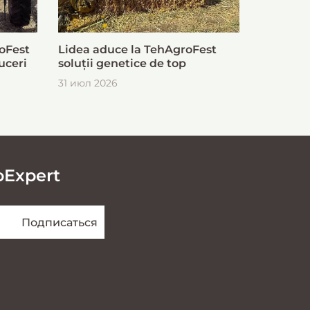
oFest
Lidea aduce la TehAgroFest
uceri
soluții genetice de top
31 июл 2026
oExpert