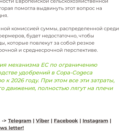
вности Европейской сельскохозяйственной
орая помогла выдвинуть этот вопрос на
ня.
енной комиссией суммы, распределенной среди
ермеров, будет недостаточно, чтобы
, которые повлекут за собой резкое
рочной и среднесрочной перспективе.
ния механизма ЕС по ограничению
дстве удобрений в Copa-Cogeca
 к 2026 году. При этом все эти затраты,
о движения, полностью лягут на плечи
 ->
Telegram
|
Viber
|
Facebook
|
Instagram
|
ws letter!