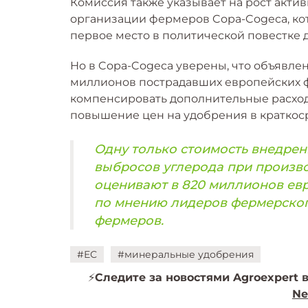
Комиссия также указывает на рост акти
организации фермеров Copa-Cogeca, кот
первое место в политической повестке д
Но в Copa-Cogeca уверены, что объявл
миллионов пострадавших европейских ф
компенсировать дополнительные расходы
повышение цен на удобрения в краткос
Одну только стоимость внедре
выбросов углерода при произво
оценивают в 820 миллионов евро
по мнению лидеров фермерског
фермеров.
#ЕС
#минеральные удобрения
⚡️
Следите за новостями Agroexpert в
Ne