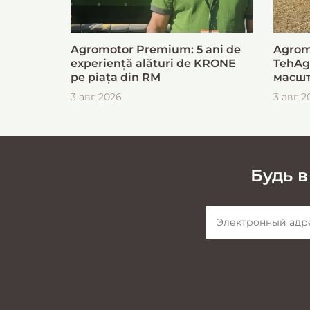
Agromotor Premium: 5 ani de
Agrom
experiență alături de KRONE
TehAg
pe piața din RM
масшт
для б
3 авг 2026
3 авг 2
загот
Будь в