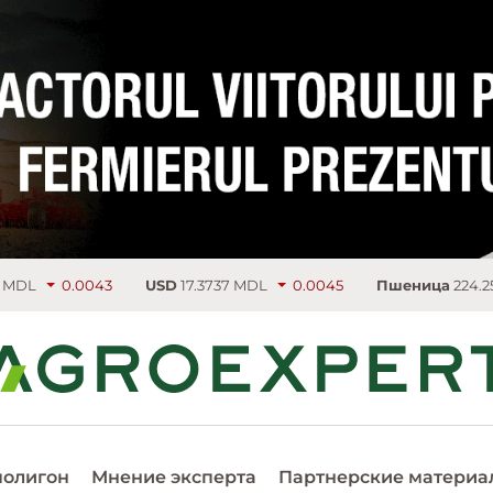
0043
USD
17.3737 MDL
0.0045
Пшеница
224.25 €/т
3.75
полигон
Мнение эксперта
Партнерские материа