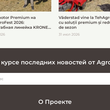
otor Premium на
Väderstad vine la TehAgr
roFest 2026:
cu soluții premium și red
абная линейка KRONE
de sezon
ыстрой и эффективной
026
31 июл 2026
овки кормов
 курсе последних новостей от Agr
О Проекте