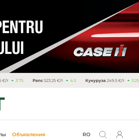
Рапс
523.25 €/т
4.5
Кукуруза
249.5 €/т
3.25
Сахар
лы
Объявления
RO