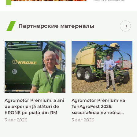
Партнерские материалы
Agromotor Premium: 5 ani
Agromotor Premium на
de experiență alături de
TehAgroFest 2026:
KRONE pe piața din RM
масштабная линейка
KRONE для быстрой и
3 авг 2026
3 авг 2026
эффективной заготовки
кормов