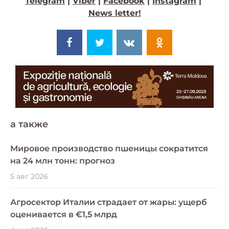
Telegram
|
Viber
|
Facebook
|
Instagram
|
News letter!
a также
Мировое производство пшеницы сократится
на 24 млн тонн: прогноз
5 авг 2026
Агросектор Италии страдает от жары: ущерб
оценивается в €1,5 млрд