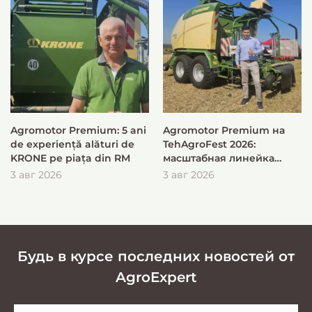
Agromotor Premium: 5 ani
Agromotor Premium на
de experiență alături de
TehAgroFest 2026:
KRONE pe piața din RM
масштабная линейка
KRONE для быстрой и
3 авг 2026
3 авг 2026
эффективной заготовки
кормов
Будь в курсе последних новостей от
AgroExpert