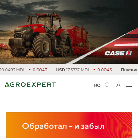
0493 MDL
0.0043
USD
17.3737 MDL
0.0045
Пшеница
2
RO