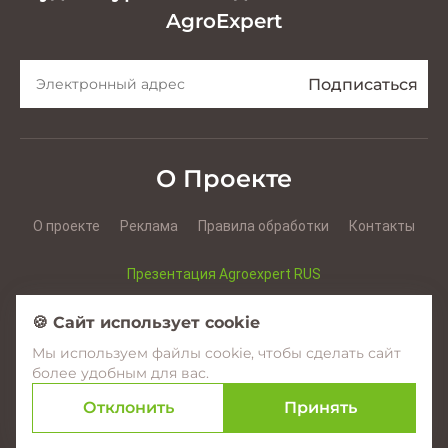
AgroExpert
О Проекте
О проекте
Реклама
Правила обработки
Контакты
Презентация Agroexpert RUS
Презентация Agroexpert RO
🍪 Сайт использует cookie
Мы используем файлы cookie, чтобы сделать сайт
Facebook
YouTube
Instagram
более удобным для вас.
Отклонить
Принять
© 2017–2026 Agroexpert.md
Создание сайтов в Молдове –
amigo.studio