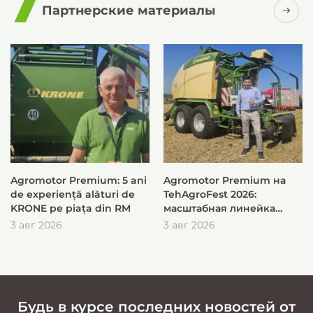
Партнерские материалы
Agromotor Premium: 5 ani
Agromotor Premium на
de experiență alături de
TehAgroFest 2026:
KRONE pe piața din RM
масштабная линейка
KRONE для быстрой и
3 авг 2026
3 авг 2026
эффективной заготовки
кормов
Будь в курсе последних новостей от