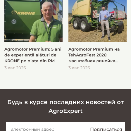
Agromotor Premium: 5 ani
Agromotor Premium на
de experiență alături de
TehAgroFest 2026:
KRONE pe piața din RM
масштабная линейка
KRONE для быстрой и
3 авг 2026
3 авг 2026
эффективной заготовки
кормов
Будь в курсе последних новостей от
AgroExpert