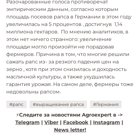
Разочарованные голоса противоречат
эмпирическим данным, согласно которым
площадь посевов рапса в Германии в этом году
увеличилась на 5 процентов , достигнув 1,14
миллиона гектаров. По мнению аналитиков, в
этом нет ничего странного: увеличение
площади могло произойти не порадовав
фермеров. Причина в том, что многие решили
сажать рапс из- за резкого падения цен на
зерно , хотя при этом снизилась и доходность
масличной культуры, а также ухудшилась
гарантия урожая. На самом деле, фермеры тоже
недовольны рапсом.
#рапс
#выращивание рапса
#Германия
⚡️
Следите за новостями Agroexpert в ->
Telegram
|
Viber
|
Facebook
|
Instagram
|
News letter!