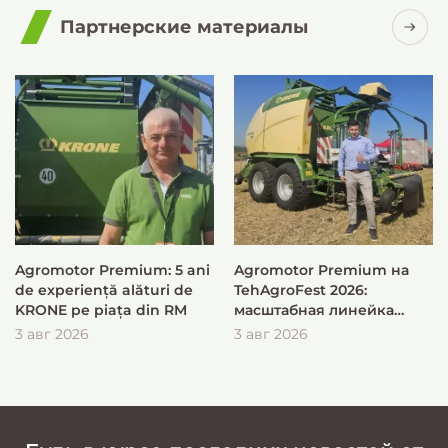
Партнерские материалы
Agromotor Premium: 5 ani
Agromotor Premium на
de experiență alături de
TehAgroFest 2026:
KRONE pe piața din RM
масштабная линейка
KRONE для быстрой и
3 авг 2026
3 авг 2026
эффективной заготовки
кормов