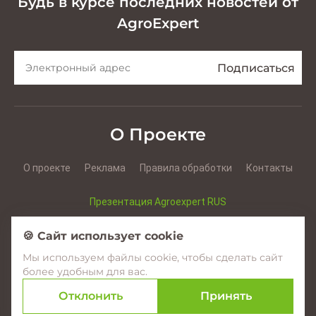
Будь в курсе последних новостей от
AgroExpert
О Проекте
О проекте
Реклама
Правила обработки
Контакты
Презентация Agroexpert RUS
Презентация Agroexpert RO
🍪 Сайт использует cookie
Мы используем файлы cookie, чтобы сделать сайт
Facebook
YouTube
Instagram
более удобным для вас.
Отклонить
Принять
© 2017–2026 Agroexpert.md