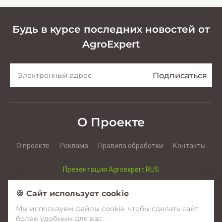
Будь в курсе последних новостей от
AgroExpert
О Проекте
О проекте
Реклама
Правила обработки
Контакты
Презентация Agroexpert RUS
Презентация Agroexpert RO
🍪 Сайт использует cookie
Мы используем файлы cookie, чтобы сделать сайт
Facebook
YouTube
Instagram
более удобным для вас.