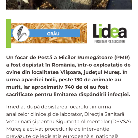
Un focar de Pestă a Micilor Rumegătoare (PMR)
a fost depistat în România, într-o exploatație de
ovine din localitatea Viișoara, județul Mureș. În
urma apariției bolii, peste 130 de animale au
murit, iar aproximativ 740 de oi au fost
sacrificate pentru limitarea răspândirii infecției.
Imediat după depistarea focarului, în urma
analizelor clinice și de laborator, Direcția Sanitară
Veterinară și pentru Siguranța Alimentelor (DSVSA)
Mureș a activat procedurile de intervenție
prevăzute de legislația europeană și națională