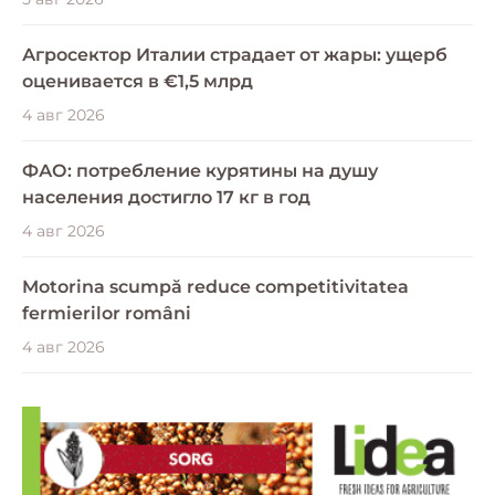
Агросектор Италии страдает от жары: ущерб
оценивается в €1,5 млрд
4 авг 2026
ФАО: потребление курятины на душу
населения достигло 17 кг в год
4 авг 2026
Motorina scumpă reduce competitivitatea
fermierilor români
4 авг 2026