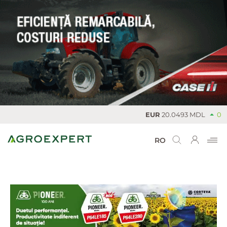
EUR
20.0493 MDL
0
RO