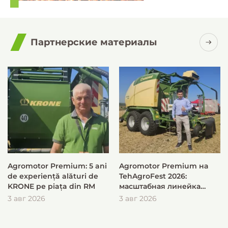
Партнерские материалы
Agromotor Premium: 5 ani
Agromotor Premium на
de experiență alături de
TehAgroFest 2026:
KRONE pe piața din RM
масштабная линейка
KRONE для быстрой и
3 авг 2026
3 авг 2026
эффективной заготовки
кормов