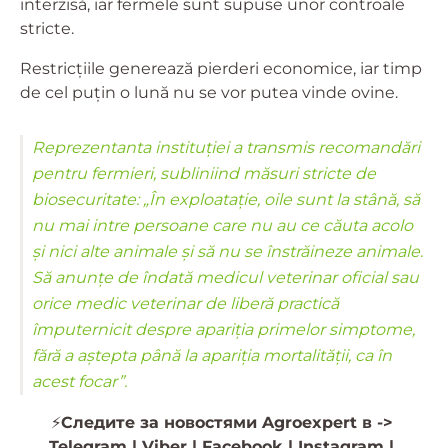
interzisă, iar fermele sunt supuse unor controale
stricte.
Restricțiile generează pierderi economice, iar timp
de cel puțin o lună nu se vor putea vinde ovine.
Reprezentanta instituției a transmis recomandări
pentru fermieri, subliniind măsuri stricte de
biosecuritate: „În exploatație, oile sunt la stână, să
nu mai intre persoane care nu au ce căuta acolo
și nici alte animale și să nu se înstrăineze animale.
Să anunțe de îndată medicul veterinar oficial sau
orice medic veterinar de liberă practică
împuternicit despre apariția primelor simptome,
fără a aștepta până la apariția mortalității, ca în
acest focar”.
⚡️
Следите за новостями Agroexpert в ->
Telegram
|
Viber
|
Facebook
|
Instagram
|