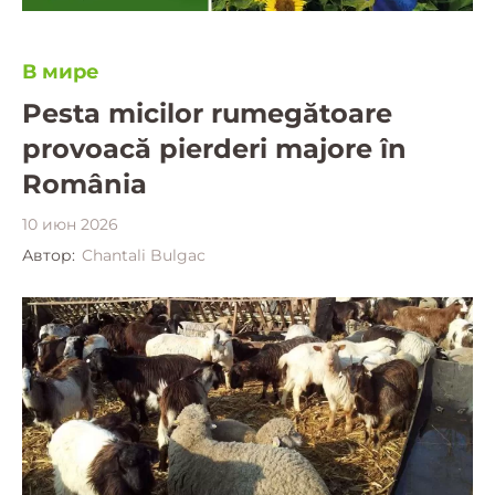
В мире
Pesta micilor rumegătoare
provoacă pierderi majore în
România
10 июн 2026
Автор:
Chantali Bulgac