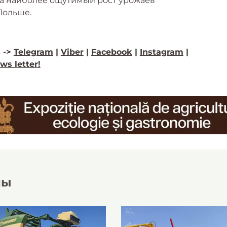
 а наиболее ощутимый рост урожаев
Польше.
 ->
Telegram
|
Viber
|
Facebook
|
Instagram
|
ws letter!
лы