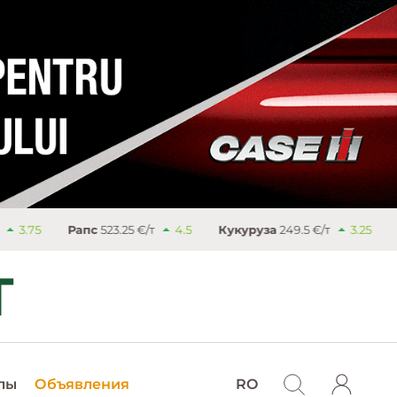
с
523.25 €/т
4.5
Кукуруза
249.5 €/т
3.25
Сахар
477.9 €/т
лы
Объявления
RO