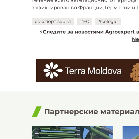
течение всего вегетационного периода,
зафиксирован во Франции, Германии и 
#экспорт зерна
#ЕС
#colegiu
⚡️
Следите за новостями Agroexpert в
Ne
Партнерские материа