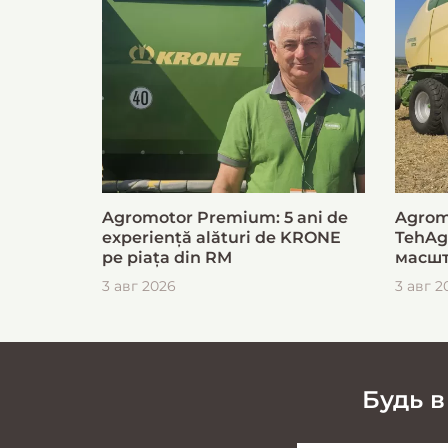
Agromotor Premium: 5 ani de
Agrom
experiență alături de KRONE
TehAg
pe piața din RM
масшт
для б
3 авг 2026
3 авг 2
загот
Будь в