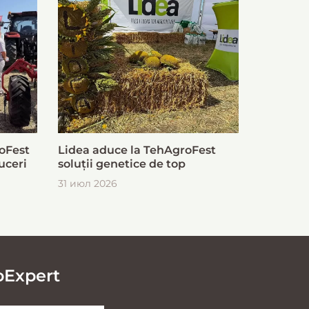
oFest
Lidea aduce la TehAgroFest
uceri
soluții genetice de top
31 июл 2026
oExpert