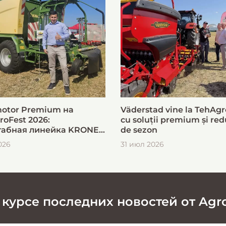
otor Premium на
Väderstad vine la TehAgr
roFest 2026:
cu soluții premium și red
абная линейка KRONE
de sezon
ыстрой и эффективной
026
31 июл 2026
овки кормов
 курсе последних новостей от Agr