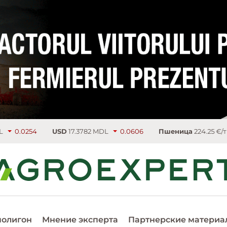
USD
17.3782 MDL
0.0606
Пшеница
224.25 €/т
3.75
Рап
полигон
Мнение эксперта
Партнерские материа