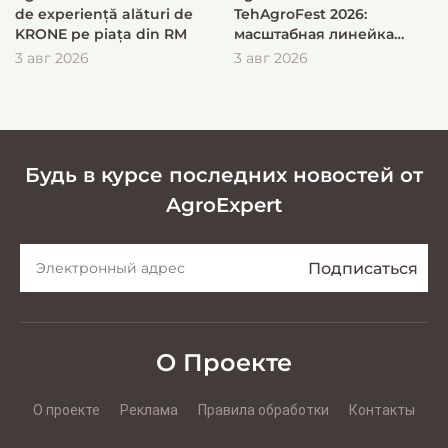
de experiență alături de
TehAgroFest 2026:
KRONE pe piața din RM
масштабная линейка
KRONE для быстрой и
3 авг 2026
3 авг 2026
эффективной заготовки
кормов
Будь в курсе последних новостей от
AgroExpert
О Проекте
О проекте
Реклама
Правила обработки
Контакты