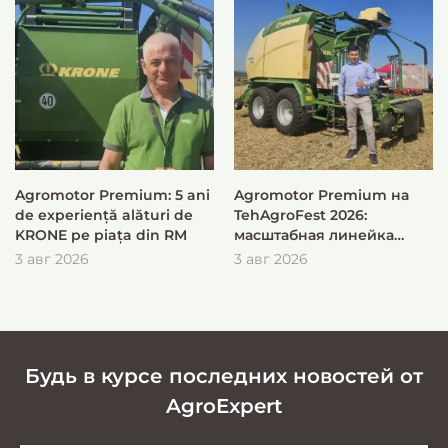
Agromotor Premium: 5 ani
Agromotor Premium на
de experiență alături de
TehAgroFest 2026:
KRONE pe piața din RM
масштабная линейка
KRONE для быстрой и
3 авг 2026
3 авг 2026
эффективной заготовки
кормов
Будь в курсе последних новостей от
AgroExpert