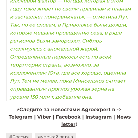
ключевой фактор — погода, которая в этом
году тоже живет по своим правилам и планам
и заставляет понервничать», — отметила Лут.
Так, по ее словам, в Приволжье были дожди,
которые мешали проведению сева, в ряде
регионов были заморозки, Сибирь
столкнулась с аномальной жарой.
Определенные перекосы есть по всей
территории страны, возможно, за
исключением Юга, где все хорошо, оценила
Лут. Тем не менее, пока Минсельхоз считает
оправданным прогноз урожая зерна на
уровне 130 млн т, добавила она.
⚡️
Следите за новостями Agroexpert в ->
Telegram
|
Viber
|
Facebook
|
Instagram
|
News
letter
!
#Россия
#урожай зерна