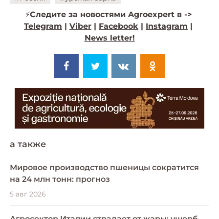
⚡️
Следите за новостями Agroexpert в ->
Telegram
|
Viber
|
Facebook
|
Instagram
|
News letter!
a также
Мировое производство пшеницы сократится
на 24 млн тонн: прогноз
5 авг 2026
Агросектор Италии страдает от жары: ущерб