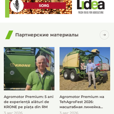
Партнерские материалы
Agromotor Premium: 5 ani
Agromotor Premium на
de experiență alături de
TehAgroFest 2026:
KRONE pe piața din RM
масштабная линейка
KRONE для быстрой и
3 авг 2026
3 авг 2026