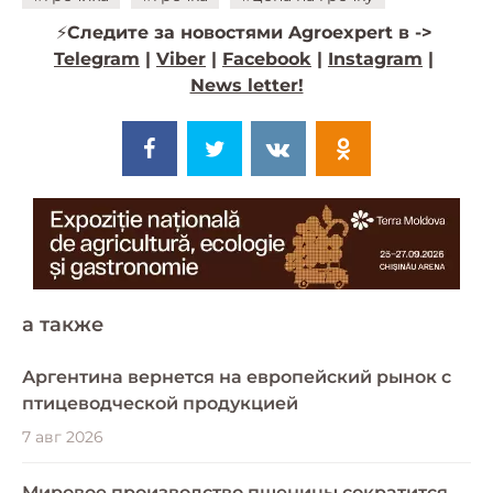
⚡️
Следите за новостями Agroexpert в ->
Telegram
|
Viber
|
Facebook
|
Instagram
|
News letter!
a также
Аргентина вернется на европейский рынок с
птицеводческой продукцией
7 авг 2026
Мировое производство пшеницы сократится