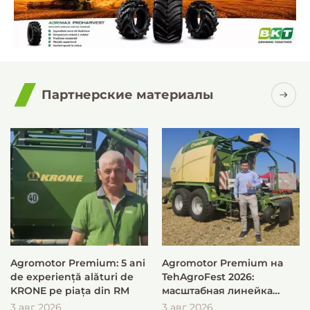
Партнерские материалы
Agromotor Premium: 5 ani
Agromotor Premium на
de experiență alături de
TehAgroFest 2026:
KRONE pe piața din RM
масштабная линейка
KRONE для быстрой и
3 авг 2026
3 авг 2026