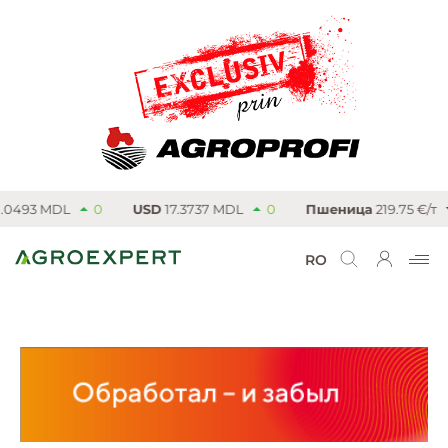
93 MDL
0
USD
17.3737 MDL
0
Пшеница
219.75 €/т
4.
RO