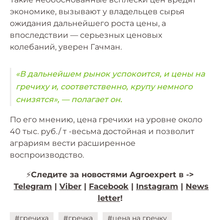
экономике, вызывают у владельцев сырья
ожидания дальнейшего роста цены, а
впоследствии — серьезных ценовых
колебаний, уверен Гачман.
«В дальнейшем рынок успокоится, и цены на
гречиху и, соответственно, крупу немного
снизятся», — полагает он.
По его мнению, цена гречихи на уровне около
40 тыс. руб./ т -весьма достойная и позволит
аграриям вести расширенное
воспроизводство.
⚡️
Следите за новостями Agroexpert в ->
Telegram
|
Viber
|
Facebook
|
Instagram
|
News
letter
!
#гречиха
#гречка
#цена на гречку