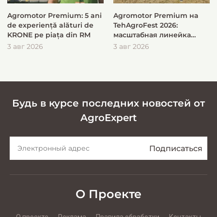
Agromotor Premium: 5 ani
Agromotor Premium на
de experiență alături de
TehAgroFest 2026:
KRONE pe piața din RM
масштабная линейка
KRONE для быстрой и
3 авг 2026
3 авг 2026
эффективной заготовки
кормов
Будь в курсе последних новостей от
AgroExpert
О Проекте