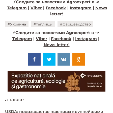
⚡️
Следите за новостями Agroexpert в ->
Telegram
|
Viber
|
Facebook
|
Instagram
|
News
letter
!
#Украина
#теплицы
#Овощеводство
⚡️
Следите за новостями Agroexpert в ->
Telegram
|
Viber
|
Facebook
|
Instagram
|
News letter!
a также
USDA: производство пшеницы крупнейшими