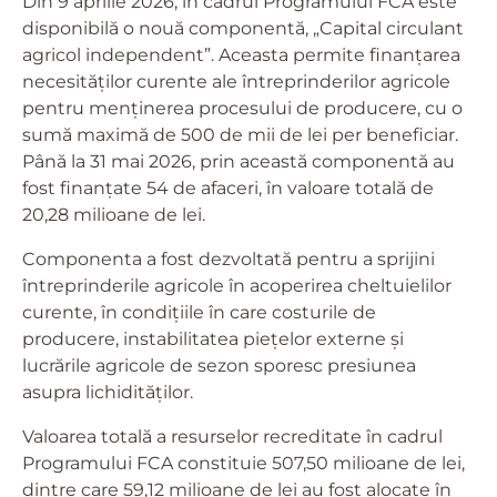
Din 9 aprilie 2026, în cadrul Programului FCA este
disponibilă o nouă componentă, „Capital circulant
agricol independent”. Aceasta permite finanțarea
necesităților curente ale întreprinderilor agricole
pentru menținerea procesului de producere, cu o
sumă maximă de 500 de mii de lei per beneficiar.
Până la 31 mai 2026, prin această componentă au
fost finanțate 54 de afaceri, în valoare totală de
20,28 milioane de lei.
Componenta a fost dezvoltată pentru a sprijini
întreprinderile agricole în acoperirea cheltuielilor
curente, în condițiile în care costurile de
producere, instabilitatea piețelor externe și
lucrările agricole de sezon sporesc presiunea
asupra lichidităților.
Valoarea totală a resurselor recreditate în cadrul
Programului FCA constituie 507,50 milioane de lei,
dintre care 59,12 milioane de lei au fost alocate în