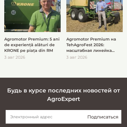
Agromotor Premium: 5 ani
Agromotor Premium на
de experiență alături de
TehAgroFest 2026:
KRONE pe piața din RM
масштабная линейка
KRONE для быстрой и
3 авг 2026
3 авг 2026
эффективной заготовки
кормов
Будь в курсе последних новостей от
AgroExpert