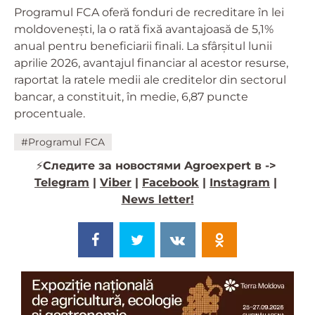
Programul FCA oferă fonduri de recreditare în lei
moldovenești, la o rată fixă avantajoasă de 5,1%
anual pentru beneficiarii finali. La sfârșitul lunii
aprilie 2026, avantajul financiar al acestor resurse,
raportat la ratele medii ale creditelor din sectorul
bancar, a constituit, în medie, 6,87 puncte
procentuale.
#Programul FCA
⚡️
Следите за новостями Agroexpert в ->
Telegram
|
Viber
|
Facebook
|
Instagram
|
News letter!