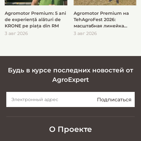
Agromotor Premium: 5 ani
Agromotor Premium на
de experiență alături de
TehAgroFest 2026:
KRONE pe piața din RM
масштабная линейка
KRONE для быстрой и
3 авг 2026
3 авг 2026
эффективной заготовки
кормов
Будь в курсе последних новостей от
AgroExpert
О Проекте