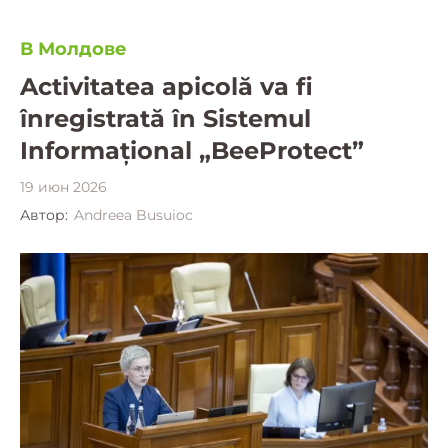
В Молдове
Activitatea apicolă va fi
înregistrată în Sistemul
Informațional „BeeProtect”
19 июн 2026
Автор:
Andreea Busuioc