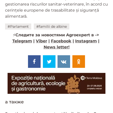
gestionarea riscurilor sanitar-veterinare, în acord cu
cerințele europene de trasabilitate și siguranță
alimentară.
#Parlament
#familii de albine
⚡️
Следите за новостями Agroexpert в ->
Telegram
|
Viber
|
Facebook
|
Instagram
|
News letter!
a также