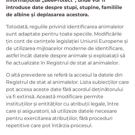
Informațional „BeeProtect”, unde vor fi
introduse date despre stupi, stupine, familiile
de albine și deplasarea acestora.
Totodată, regulile privind identificarea animalelor
sunt adaptate pentru toate speciile. Modificările
țin cont de cerințele legislației Uniunii Europene și
de utilizarea mijloacelor moderne de identificare,
astfel încât datele despre animale și exploatații să
fie actualizate în Registrul de stat al animalelor.
O altă prevedere se referă la accesul la datele din
Registrul de stat al animalelor. Lista subiecților care
pot accesa aceste date fără acordul deținătorului
va fi extinsă. Această modificare permite
instituțiilor și entităților cu atribuții legale, între
care și asiguratorii, să utilizeze datele necesare
pentru exercitarea atribuțiilor, fără proceduri
repetitive care pot întârzia procesul.