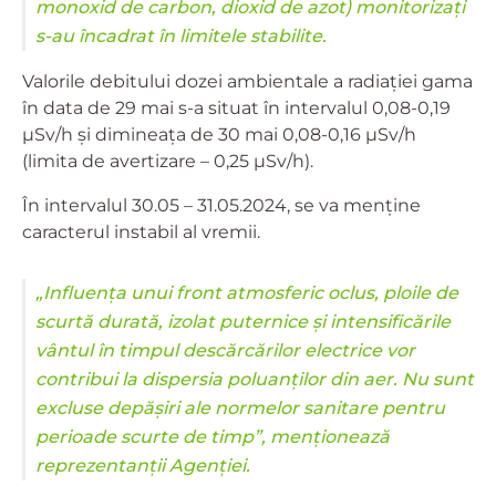
monoxid de carbon, dioxid de azot) monitorizați
s-au încadrat în limitele stabilite.
Valorile debitului dozei ambientale a radiației gama
în data de 29 mai s-a situat în intervalul 0,08-0,19
μSv/h și dimineața de 30 mai 0,08-0,16 μSv/h
(limita de avertizare – 0,25 μSv/h).
În intervalul 30.05 – 31.05.2024, se va menține
caracterul instabil al vremii.
„Influența unui front atmosferic oclus, ploile de
scurtă durată, izolat puternice și intensificările
vântul în timpul descărcărilor electrice vor
contribui la dispersia poluanților din aer. Nu sunt
excluse depășiri ale normelor sanitare pentru
perioade scurte de timp”, menționează
reprezentanții Agenției.