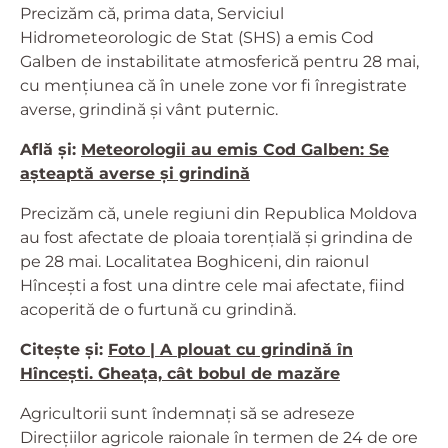
Precizăm că, prima data, Serviciul
Hidrometeorologic de Stat (SHS) a emis Cod
Galben de instabilitate atmosferică pentru 28 mai,
cu mențiunea că în unele zone vor fi înregistrate
averse, grindină și vânt puternic.
Află și:
Meteorologii au emis Cod Galben: Se
așteaptă averse și grindină
Precizăm că, unele regiuni din Republica Moldova
au fost afectate de ploaia torențială și grindina de
pe 28 mai. Localitatea Boghiceni, din raionul
Hîncești a fost una dintre cele mai afectate, fiind
acoperită de o furtună cu grindină.
Citește și:
Foto | A plouat cu grindină în
Hîncești. Gheața, cât bobul de mazăre
Agricultorii sunt îndemnați să se adreseze
Direcțiilor agricole raionale în termen de 24 de ore