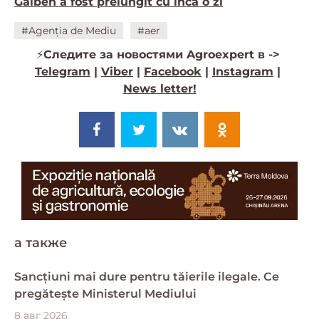
Galben a fost prelungit cu încă o zi
#Agenția de Mediu
#aer
⚡️
Следите за новостями Agroexpert в ->
Telegram
|
Viber
|
Facebook
|
Instagram
|
News letter!
a также
Sancțiuni mai dure pentru tăierile ilegale. Ce
pregătește Ministerul Mediului
8 авг 2026