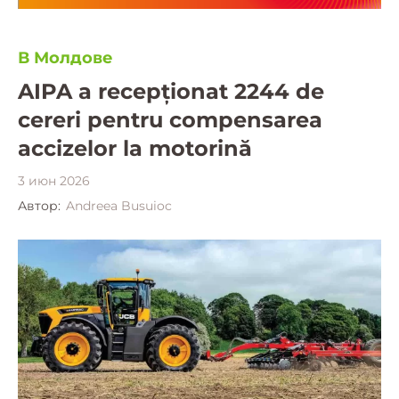
В Молдове
AIPA a recepționat 2244 de
cereri pentru compensarea
accizelor la motorină
3 июн 2026
Автор:
Andreea Busuioc