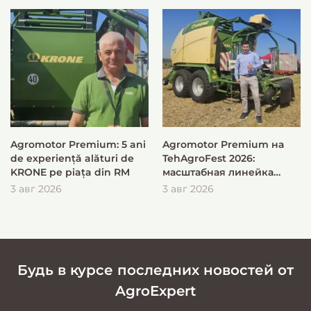
Agromotor Premium: 5 ani
Agromotor Premium на
de experiență alături de
TehAgroFest 2026:
KRONE pe piața din RM
масштабная линейка
KRONE для быстрой и
3 авг 2026
3 авг 2026
эффективной заготовки
кормов
Будь в курсе последних новостей от
AgroExpert