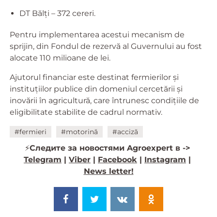
DT Bălți – 372 cereri.
Pentru implementarea acestui mecanism de
sprijin, din Fondul de rezervă al Guvernului au fost
alocate 110 milioane de lei.
Ajutorul financiar este destinat fermierilor și
instituțiilor publice din domeniul cercetării și
inovării în agricultură, care întrunesc condițiile de
eligibilitate stabilite de cadrul normativ.
#fermieri
#motorină
#acciză
⚡️
Следите за новостями Agroexpert в ->
Telegram
|
Viber
|
Facebook
|
Instagram
|
News letter!