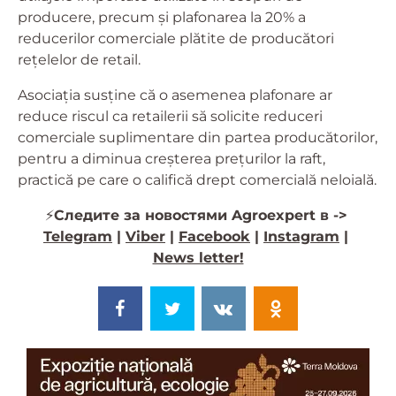
producere, precum și plafonarea la 20% a
reducerilor comerciale plătite de producători
rețelelor de retail.
Asociația susține că o asemenea plafonare ar
reduce riscul ca retailerii să solicite reduceri
comerciale suplimentare din partea producătorilor,
pentru a diminua creșterea prețurilor la raft,
practică pe care o califică drept comercială neloială.
⚡️
Следите за новостями Agroexpert в ->
Telegram
|
Viber
|
Facebook
|
Instagram
|
News letter!