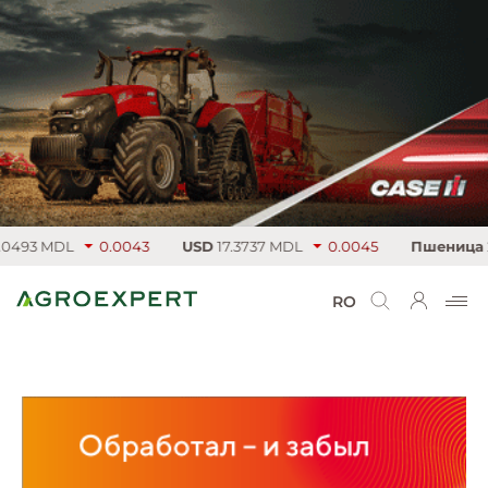
93 MDL
0.0043
USD
17.3737 MDL
0.0045
Пшеница
224
RO