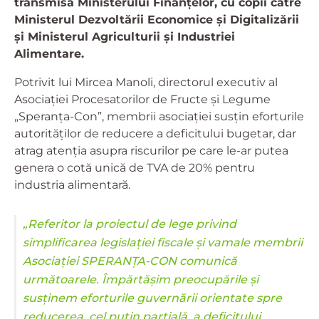
transmisă Ministerului Finanțelor, cu copii către
Ministerul Dezvoltării Economice și Digitalizării
și Ministerul Agriculturii și Industriei
Alimentare.
Potrivit lui Mircea Manoli, directorul executiv al
Asociației Procesatorilor de Fructe și Legume
„Speranța-Con”, membrii asociației susțin eforturile
autorităților de reducere a deficitului bugetar, dar
atrag atenția asupra riscurilor pe care le-ar putea
genera o cotă unică de TVA de 20% pentru
industria alimentară.
„Referitor la proiectul de lege privind
simplificarea legislației fiscale și vamale membrii
Asociației SPERANȚA-CON comunică
următoarele. Împărtășim preocupările și
susținem eforturile guvernării orientate spre
reducerea, cel puțin parțială, a deficitului