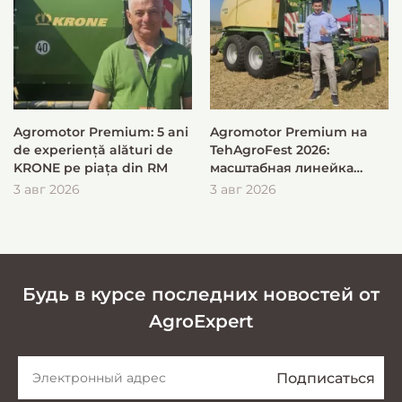
Agromotor Premium: 5 ani
Agromotor Premium на
de experiență alături de
TehAgroFest 2026:
KRONE pe piața din RM
масштабная линейка
KRONE для быстрой и
3 авг 2026
3 авг 2026
эффективной заготовки
кормов
Будь в курсе последних новостей от
AgroExpert