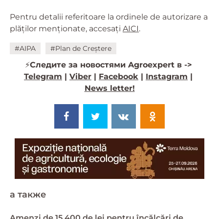
Pentru detalii referitoare la ordinele de autorizare a
plăților menționate, accesați
AICI
.
#AIPA
#Plan de Creștere
⚡️
Следите за новостями Agroexpert в ->
Telegram
|
Viber
|
Facebook
|
Instagram
|
News letter!
a также
Amenzi de 15 400 de lei pentru încălcări de