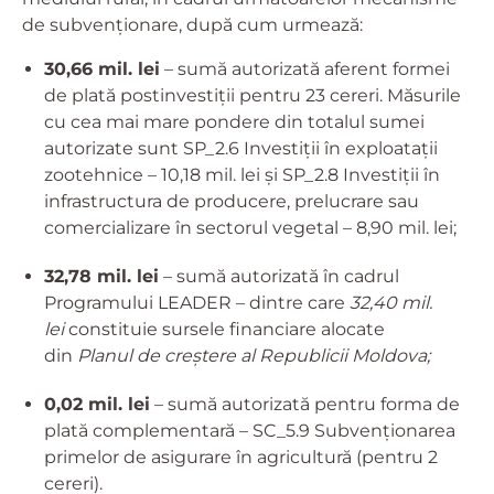
de subvenționare, după cum urmează:
30,66 mil. lei
– sumă autorizată aferent formei
de plată postinvestiții pentru 23 cereri. Măsurile
cu cea mai mare pondere din totalul sumei
autorizate sunt SP_2.6 Investiții în exploatații
zootehnice – 10,18 mil. lei și SP_2.8 Investiții în
infrastructura de producere, prelucrare sau
comercializare în sectorul vegetal – 8,90 mil. lei;
32,78 mil. lei
– sumă autorizată în cadrul
Programului LEADER – dintre care
32,40 mil.
lei
constituie sursele financiare alocate
din
Planul de creștere al Republicii Moldova;
0,02 mil. lei
– sumă autorizată pentru forma de
plată complementară – SC_5.9 Subvenționarea
primelor de asigurare în agricultură (pentru 2
cereri).