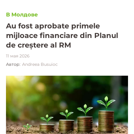
В Молдове
Au fost aprobate primele
mijloace financiare din Planul
de creștere al RM
11 мая 2026
Автор:
Andreea Busuioc