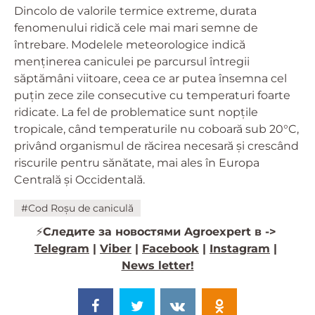
Dincolo de valorile termice extreme, durata
fenomenului ridică cele mai mari semne de
întrebare. Modelele meteorologice indică
menținerea caniculei pe parcursul întregii
săptămâni viitoare, ceea ce ar putea însemna cel
puțin zece zile consecutive cu temperaturi foarte
ridicate. La fel de problematice sunt nopțile
tropicale, când temperaturile nu coboară sub 20°C,
privând organismul de răcirea necesară și crescând
riscurile pentru sănătate, mai ales în Europa
Centrală și Occidentală.
#Cod Roșu de caniculă
⚡️
Следите за новостями Agroexpert в ->
Telegram
|
Viber
|
Facebook
|
Instagram
|
News letter!