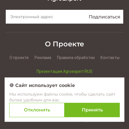
О Проекте
О проекте
Реклама
Правила обработки
Контакты
Презентация Agroexpert RUS
Презентация Agroexpert RO
🍪 Сайт использует cookie
Мы используем файлы cookie, чтобы сделать сайт
Facebook
YouTube
Instagram
более удобным для вас.
Отклонить
Принять
© 2017–2026 Agroexpert.md
Создание сайтов в Молдове –
amigo.studio