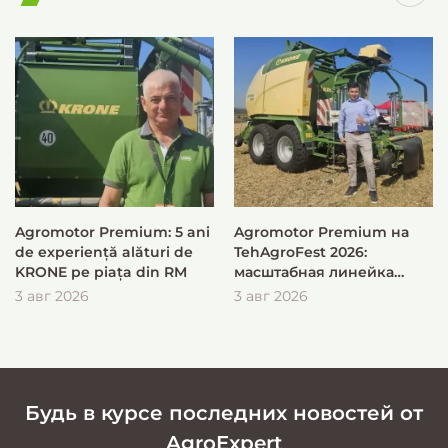
Agromotor Premium: 5 ani
Agromotor Premium на
de experiență alături de
TehAgroFest 2026:
KRONE pe piața din RM
масштабная линейка
KRONE для быстрой и
3 авг 2026
3 авг 2026
эффективной заготовки
кормов
Будь в курсе последних новостей от
AgroExpert