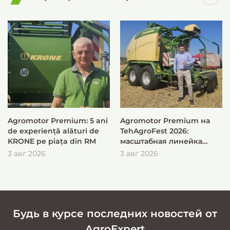
Agromotor Premium: 5 ani
Agromotor Premium на
de experiență alături de
TehAgroFest 2026:
KRONE pe piața din RM
масштабная линейка
KRONE для быстрой и
3 авг 2026
3 авг 2026
эффективной заготовки
кормов
Будь в курсе последних новостей от
AgroExpert