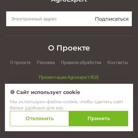
О Проекте
О проекте
Реклама
Правила обработки
Контакты
Презентация Agroexpert RUS
Презентация Agroexpert RO
🍪 Сайт использует cookie
Мы используем файлы cookie, чтобы сделать сайт
Facebook
YouTube
Instagram
более удобным для вас.
Отклонить
Принять
© 2017–2026 Agroexpert.md
Создание сайтов в Молдове –
amigo.studio