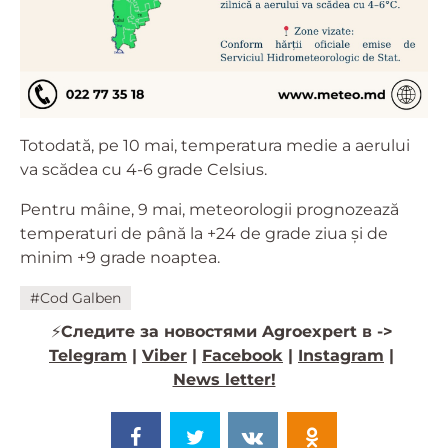
Totodată, pe 10 mai, temperatura medie a aerului
va scădea cu 4-6 grade Celsius.
Pentru mâine, 9 mai, meteorologii prognozează
temperaturi de până la +24 de grade ziua și de
minim +9 grade noaptea.
#Cod Galben
⚡️
Следите за новостями Agroexpert в ->
Telegram
|
Viber
|
Facebook
|
Instagram
|
News letter!