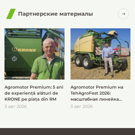
Партнерские материалы
Agromotor Premium: 5 ani
Agromotor Premium на
de experiență alături de
TehAgroFest 2026:
KRONE pe piața din RM
масштабная линейка
KRONE для быстрой и
3 авг 2026
3 авг 2026
эффективной заготовки
кормов