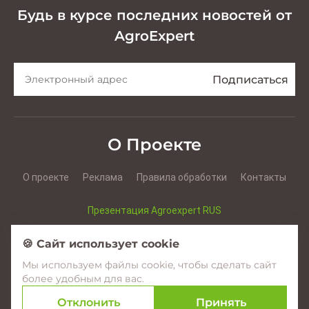
Будь в курсе последних новостей от
AgroExpert
О Проекте
О проекте
Реклама
Правила обработки
Контакты
Презентация Agroexpert RUS
Презентация Agroexpert RO
🍪 Сайт использует cookie
Мы используем файлы cookie, чтобы сделать сайт
Facebook
YouTube
Instagram
более удобным для вас.
Отклонить
Принять
© 2017–2026 Agroexpert.md