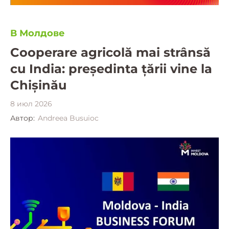
В Молдове
Cooperare agricolă mai strânsă
cu India: președinta țării vine la
Chișinău
8 июл 2026
Автор:
Andreea Busuioc