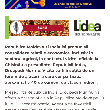
Republica Moldova și India își propun să
consolideze relațiile economice, inclusiv în
sectorul agricol, în contextul vizitei oficiale la
Chișinău a președintei Republicii India,
Droupadi Murmu. Vizita va fi însoțită de un
forum de afaceri la care vor participa
aproximativ 40 de oameni de afaceri indieni.
Președinta Republicii India, Droupadi Murmu, va
efectua o vizită oficială în Republica Moldova pe 20
iulie. Cu această ocazie, Agenția de Investiții
organizează Forumul de Afaceri Moldova–India,