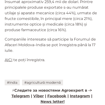
însumat aproximativ 259,4 mii de dolari. Printre
principalele produse exportate s-au numărat
utilaje și aparate mecanice (circa 44%), urmate de
fructe comestibile, în principal mere (circa 21%),
instrumente optice și medicale (circa 18%) și
produse farmaceutice (circa 16%).
Companiile interesate să participe la Forumul de
Afaceri Moldova–India se pot înregistra până la 17
iulie.
AICI
te poți înregistra.
#India
#agricultură modernă
⚡️
Следите за новостями Agroexpert в ->
Telegram
|
Viber
|
Facebook
|
Instagram
|
News letter!