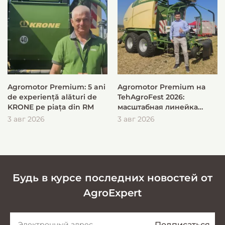
Agromotor Premium: 5 ani
Agromotor Premium на
de experiență alături de
TehAgroFest 2026:
KRONE pe piața din RM
масштабная линейка
KRONE для быстрой и
3 авг 2026
3 авг 2026
эффективной заготовки
кормов
Будь в курсе последних новостей от
AgroExpert