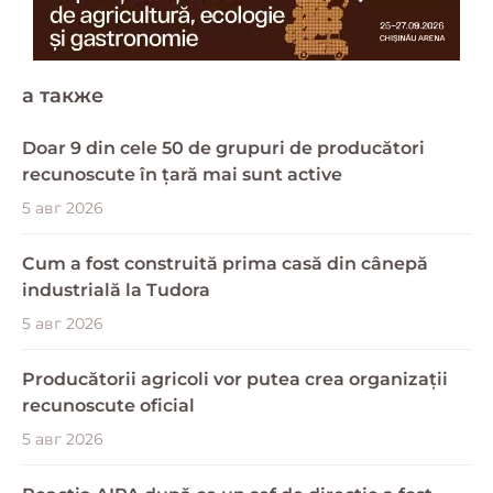
a также
Doar 9 din cele 50 de grupuri de producători
recunoscute în țară mai sunt active
5 авг 2026
Cum a fost construită prima casă din cânepă
industrială la Tudora
5 авг 2026
Producătorii agricoli vor putea crea organizații
recunoscute oficial
5 авг 2026