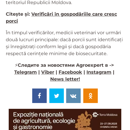
teritoriul Republicii Moldova.
Citește și:
Verificări în gospodăriile care cresc
porci
În timpul verificărilor, medicii veterinari vor urmări
două lucruri principale: dacă porcii sunt identificați
și înregistrați conform legii și dacă gospodăria
respectă cerințele minime de biosecuritate.
⚡️
Следите за новостями Agroexpert в ->
Telegram
|
Viber
|
Facebook
|
Instagram
|
News letter!