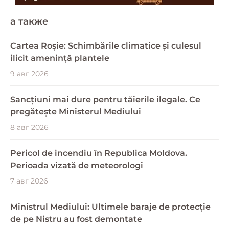
a также
Cartea Roșie: Schimbările climatice și culesul
ilicit amenință plantele
9 авг 2026
Sancțiuni mai dure pentru tăierile ilegale. Ce
pregătește Ministerul Mediului
8 авг 2026
Pericol de incendiu în Republica Moldova.
Perioada vizată de meteorologi
7 авг 2026
Ministrul Mediului: Ultimele baraje de protecție
de pe Nistru au fost demontate