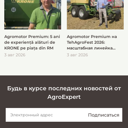
Agromotor Premium: 5 ani
Agromotor Premium на
de experiență alături de
TehAgroFest 2026:
KRONE pe piața din RM
масштабная линейка
KRONE для быстрой и
3 авг 2026
3 авг 2026
эффективной заготовки
кормов
Будь в курсе последних новостей от
AgroExpert