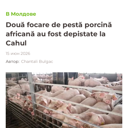
В Молдове
Două focare de pestă porcină
africană au fost depistate la
Cahul
15 июн 2026
Автор:
Chantali Bulgac