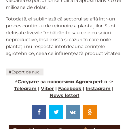
Valoarea exporturilor se ridică la aproximativ 40 de
milioane de dolari.
Totodată, el subliniază că sectorul se află într-un
proces continuu de reînnoire a plantațiilor. Sunt
defrișate livezile îmbătrânite sau cele cu soiuri
neproductive, însă există și cazuri în care noile
plantații nu respectă întotdeauna cerințele
agrotehnice, ceea ce influențează productivitatea.
#Export de nuci
⚡️
Следите за новостями Agroexpert в ->
Telegram
|
Viber
|
Facebook
|
Instagram
|
News letter!