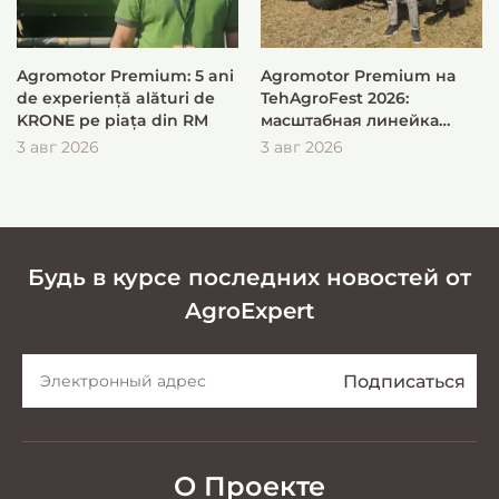
Agromotor Premium: 5 ani
Agromotor Premium на
de experiență alături de
TehAgroFest 2026:
KRONE pe piața din RM
масштабная линейка
KRONE для быстрой и
3 авг 2026
3 авг 2026
эффективной заготовки
кормов
Будь в курсе последних новостей от
AgroExpert
О Проекте