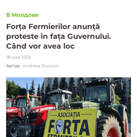
В Молдове
Forța Fermierilor anunță
proteste în fața Guvernului.
Când vor avea loc
18 мая 2026
Автор:
Andreea Busuioc