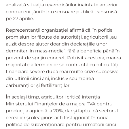
analizată situația revendicărilor înaintate anterior
conducerii țării într-o scrisoare publică transmisă
pe 27 aprilie.
Reprezentanții organizației afirmă că, în pofida
promisiunilor făcute de autorități, agricultorii „au
auzit despre ajutor doar din declarațiile unor
demnitari în mass-media”, fără a beneficia până în
prezent de sprijin concret. Potrivit acestora, marea
majoritate a fermierilor se confruntă cu dificultăți
financiare severe după mai multe crize succesive
din ultimii cinci ani, inclusiv scumpirea
carburanților și fertilizanților.
În același timp, agricultorii critică intenția
Ministerului Finanțelor de a majora TVA pentru
producția agricolă la 20%, dar și faptul că sectorul
cerealier și oleaginos ar fi fost ignorat în noua
politică de subvenționare pentru următorii cinci