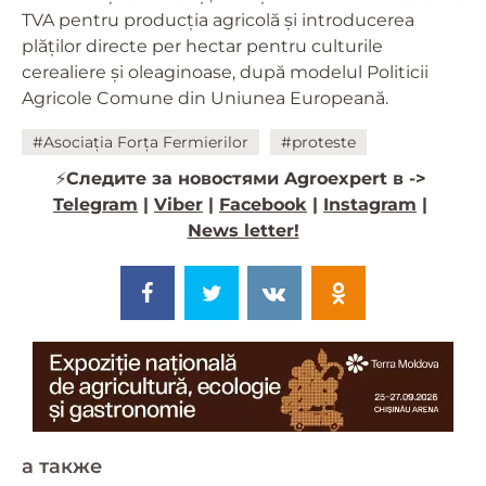
TVA pentru producția agricolă și introducerea
plăților directe per hectar pentru culturile
cerealiere și oleaginoase, după modelul Politicii
Agricole Comune din Uniunea Europeană.
#Asociația Forța Fermierilor
#proteste
⚡️
Следите за новостями Agroexpert в ->
Telegram
|
Viber
|
Facebook
|
Instagram
|
News letter!
a также