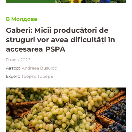
В Молдове
Gaberi: Micii producători de
struguri vor avea dificultăți în
accesarea PSPA
11 июн 2026
Автор:
Andreea Busuioc
Expert:
Георге Габерь