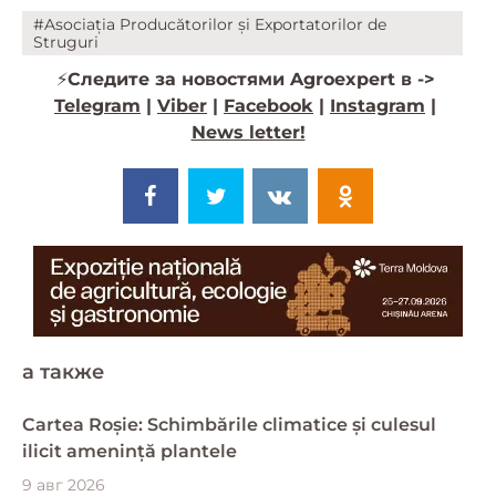
#Asociația Producătorilor și Exportatorilor de
Struguri
⚡️
Следите за новостями Agroexpert в ->
Telegram
|
Viber
|
Facebook
|
Instagram
|
News letter!
a также
Cartea Roșie: Schimbările climatice și culesul
ilicit amenință plantele
9 авг 2026