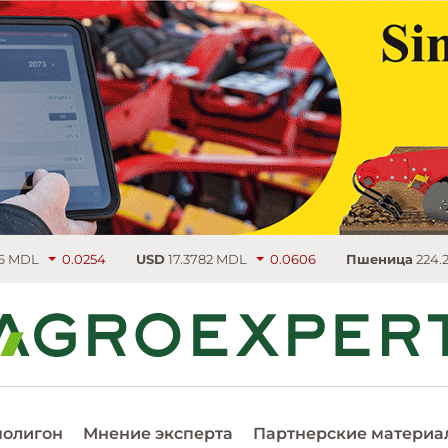
0254
USD
17.3782 MDL
0.0606
Пшеница
224.25 €/т
3.75
полигон
Мнение эксперта
Партнерские материа