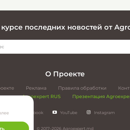
 курсе последних новостей от Agr
О Проекте
роекте
Реклама
Правила обработки
Конт
ентация Agroexpert RUS
Презентация Agroexpe
Facebook
YouTube
Instagram
олее
ть
© 2017–2026 Agroexpert.md