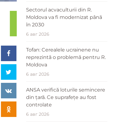
Sectorul acvaculturii din R.
Moldova va fi modernizat până
în 2030
6 авг 2026
Tofan: Cerealele ucrainene nu
reprezintă o problemă pentru R.
Moldova
6 авг 2026
ANSA verifică loturile semincere
din țară. Ce suprafețe au fost
controlate
6 авг 2026