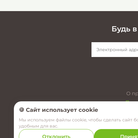
Будь в
О п
През
🍪 Сайт использует cookie
Мы используем файлы cookie, чтобы сделать сайт б
удобным для вас.
Отклонить
Приня