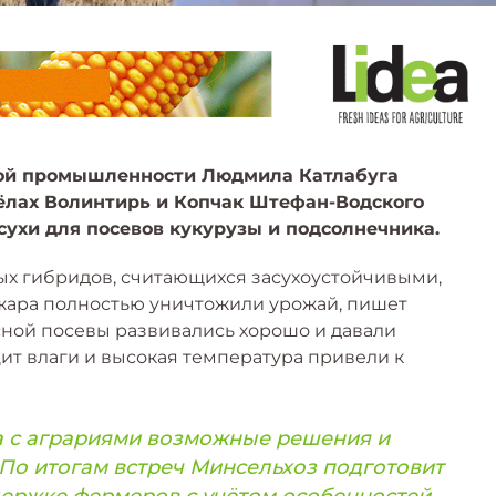
вой промышленности Людмила Катлабуга
сёлах Волинтирь и Копчак Штефан-Водского
сухи для посевов кукурузы и подсолнечника.
х гибридов, считающихся засухоустойчивыми,
 жара полностью уничтожили урожай, пишет
сной посевы развивались хорошо и давали
ит влаги и высокая температура привели к
а с аграриями возможные решения и
По итогам встреч Минсельхоз подготовит
ержке фермеров с учётом особенностей