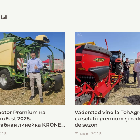
лы
otor Premium на
Väderstad vine la TehAgr
roFest 2026:
cu soluții premium și red
абная линейка KRONE
de sezon
ыстрой и эффективной
026
31 июл 2026
овки кормов