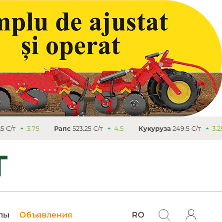
Рапс
523.25 €/т
4.5
Кукуруза
249.5 €/т
3.25
Сахар
лы
Объявления
RO