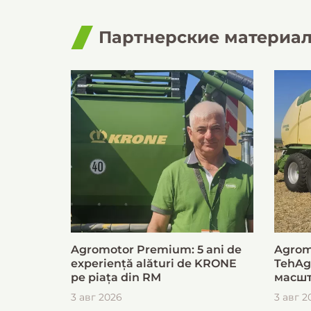
Партнерские материа
Agromotor Premium: 5 ani de
Agrom
experiență alături de KRONE
TehAg
pe piața din RM
масшт
для б
3 авг 2026
3 авг 2
загот