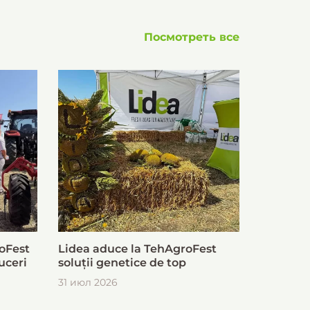
Посмотреть все
oFest
Lidea aduce la TehAgroFest
uceri
soluții genetice de top
31 июл 2026