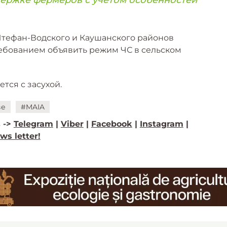
 Штефан-Водского и Каушанского районов
ребованием объявить режим ЧС в сельском
тся с засухой.
ве
#MAIA
 ->
Telegram
|
Viber
|
Facebook
|
Instagram
|
ws letter!