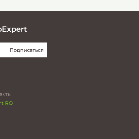
oExpert
акты
rt RO