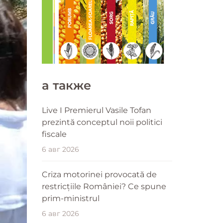
a также
Live I Premierul Vasile Tofan
prezintă conceptul noii politici
fiscale
6 авг 2026
Criza motorinei provocată de
restricțiile României? Ce spune
prim-ministrul
6 авг 2026