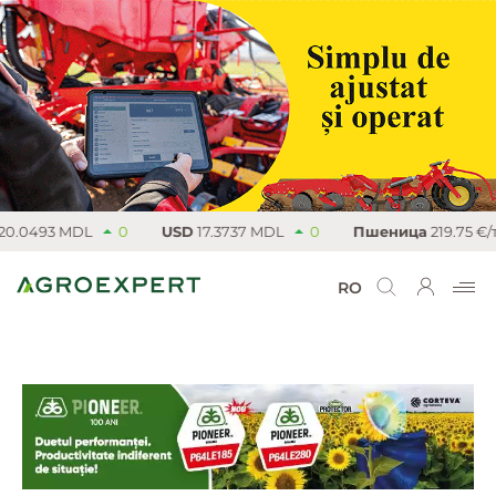
0493 MDL
0
USD
17.3737 MDL
0
Пшеница
219.75 €/т
RO