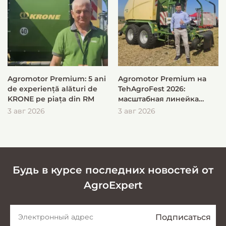
Agromotor Premium: 5 ani
Agromotor Premium на
de experiență alături de
TehAgroFest 2026:
KRONE pe piața din RM
масштабная линейка
KRONE для быстрой и
3 авг 2026
3 авг 2026
эффективной заготовки
кормов
Будь в курсе последних новостей от
AgroExpert