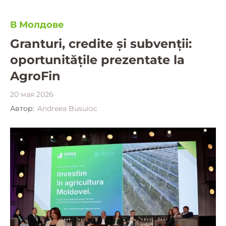
В Молдове
Granturi, credite și subvenții:
oportunitățile prezentate la
AgroFin
20 мая 2026
Автор:
Andreea Busuioc