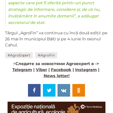
aspecte care pot fi oferite printr-un punct
strategic de informare, consiliere și, de ce nu,
învățământ în anumite domenii”, a adăugat
secretarul de stat.
Târgul „AgroFin” va continua cu încă două ediții: pe
26 mai în municipiul Bălți și pe 4 iunie în raionul
Cahul.
#AgroExpert
#AgroFin
⚡️
Следите за новостями Agroexpert в ->
Telegram
|
Viber
|
Facebook
|
Instagram
|
News letter!