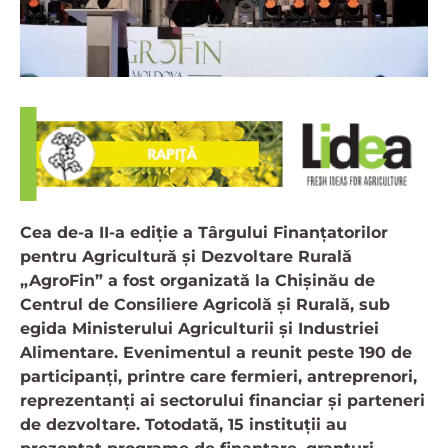
Cea de-a II-a ediție a Târgului Finanțatorilor
pentru Agricultură și Dezvoltare Rurală
„AgroFin” a fost organizată la Chișinău de
Centrul de Consiliere Agricolă și Rurală, sub
egida Ministerului Agriculturii și Industriei
Alimentare. Evenimentul a reunit peste 190 de
participanți, printre care fermieri, antreprenori,
reprezentanți ai sectorului financiar și parteneri
de dezvoltare. Totodată, 15 instituții au