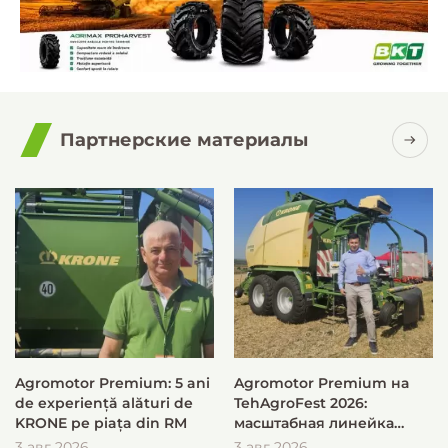
Партнерские материалы
Agromotor Premium: 5 ani
Agromotor Premium на
de experiență alături de
TehAgroFest 2026:
KRONE pe piața din RM
масштабная линейка
KRONE для быстрой и
3 авг 2026
3 авг 2026