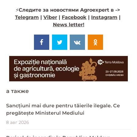
⚡️
Следите за новостями Agroexpert в ->
Telegram
|
Viber
|
Facebook
|
Instagram
|
News letter!
a также
Sancțiuni mai dure pentru tăierile ilegale. Ce
pregătește Ministerul Mediului
8 авг 2026