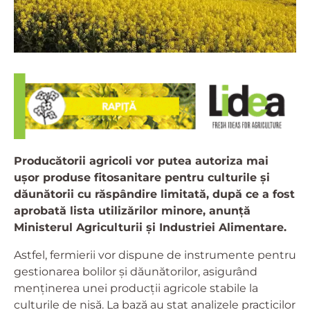
Producătorii agricoli vor putea autoriza mai
ușor produse fitosanitare pentru culturile și
dăunătorii cu răspândire limitată, după ce a fost
aprobată lista utilizărilor minore, anunță
Ministerul Agriculturii și Industriei Alimentare.
Astfel, fermierii vor dispune de instrumente pentru
gestionarea bolilor și dăunătorilor, asigurând
menținerea unei producții agricole stabile la
culturile de nișă. La bază au stat analizele practicilor