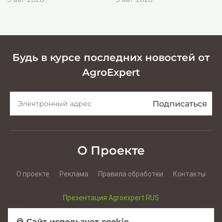
эффективной заготовки
кормов
Будь в курсе последних новостей от
AgroExpert
О Проекте
О проекте
Реклама
Правила обработки
Контакты
Презентация Agroexpert RUS
Презентация Agroexpert RO
🍪 Сайт использует cookie