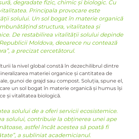
ură, degradate fizic, chimic și biologic. Cu
 vitalitatea. Principala provocare este
ității solului. Un sol bogat în materie organică
mbunătățind structura, vitalitatea și
ice. De restabilirea vitalității solului depinde
i Republicii Moldova, deoarece nu contează
ora”, a precizat cercetătorul.
urii la nivel global constă în dezechilibrul dintre
ineralizarea materiei organice și cantitatea de
tale, gunoi de grajd sau compost. Soluția, spune el,
 care un sol bogat în materie organică și humus își
e și vitalitatea biologică.
a solului de a oferi servicii ecosistemice.
ea solului, contribuie la obținerea unei ape
ătoase, astfel încât acestea să poată fi
tate”, a subliniat academicianul.