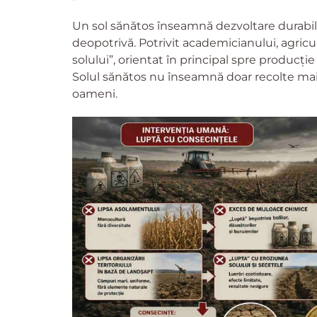
Un sol sănătos înseamnă dezvoltare durabilă
deopotrivă. Potrivit academicianului, agricul
solului”, orientat în principal spre producție 
Solul sănătos nu înseamnă doar recolte mai 
oameni.