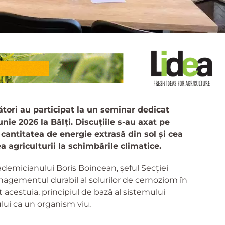
tători au participat la un seminar dedicat
unie 2026 la Bălți. Discuțiile s-au axat pe
cantitatea de energie extrasă din sol și cea
 agriculturii la schimbările climatice.
ademicianului Boris Boincean, șeful Secției
gementul durabil al solurilor de cernoziom în
t acestuia, principiul de bază al sistemului
ului ca un organism viu.