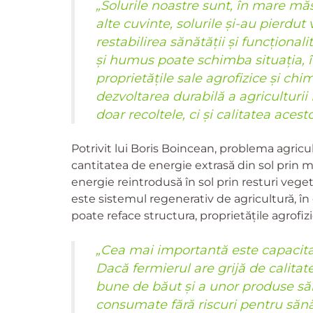
„Solurile noastre sunt, în mare măs
alte cuvinte, solurile și-au pierdut
restabilirea sănătății și funcțional
și humus poate schimba situația, î
proprietățile sale agrofizice și chim
dezvoltarea durabilă a agriculturi
doar recoltele, ci și calitatea acest
Potrivit lui Boris Boincean, problema agricult
cantitatea de energie extrasă din sol prin m
energie reintrodusă în sol prin resturi vege
este sistemul regenerativ de agricultură, în
poate reface structura, proprietățile agrofizic
„Cea mai importantă este capacitate
Dacă fermierul are grijă de calitat
bune de băut și a unor produse săn
consumate fără riscuri pentru sănă