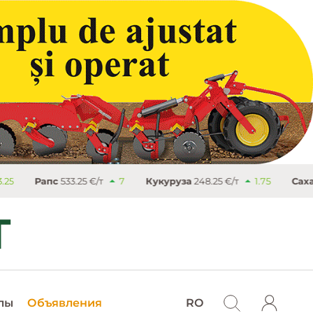
3.25 €/т
7
Кукуруза
248.25 €/т
1.75
Сахар
503.4 €/т
лы
Объявления
RO