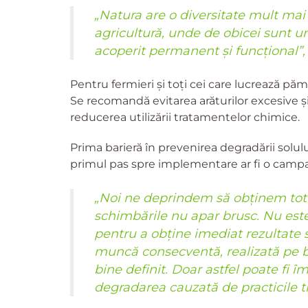
„Natura are o diversitate mult mai
agricultură, unde de obicei sunt un
acoperit permanent și funcțional”,
Pentru fermieri și toți cei care lucrează păm
Se recomandă evitarea arăturilor excesive și 
reducerea utilizării tratamentelor chimice.
Prima barieră în prevenirea degradării solulu
primul pas spre implementare ar fi o campa
„Noi ne deprindem să obținem totul u
schimbările nu apar brusc. Nu este
pentru a obține imediat rezultate
muncă consecventă, realizată pe b
bine definit. Doar astfel poate fi 
degradarea cauzată de practicile tr