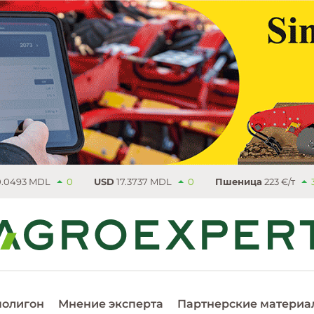
0
USD
17.3737 MDL
0
Пшеница
223 €/т
3.25
Рапс
53
полигон
Мнение эксперта
Партнерские материа