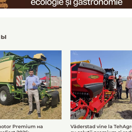
лы
otor Premium на
Väderstad vine la TehAgr