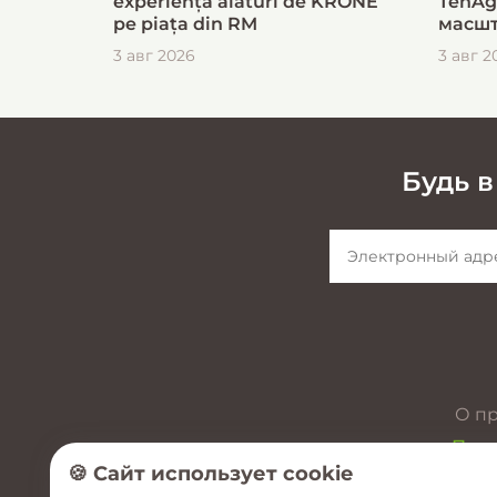
experiență alături de KRONE
TehAg
pe piața din RM
масшт
для б
3 авг 2026
3 авг 2
загот
Будь в
О п
През
🍪 Сайт использует cookie