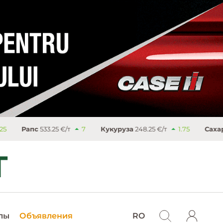
533.25 €/т
7
Кукуруза
248.25 €/т
1.75
Сахар
503.4 €/т
лы
Объявления
RO