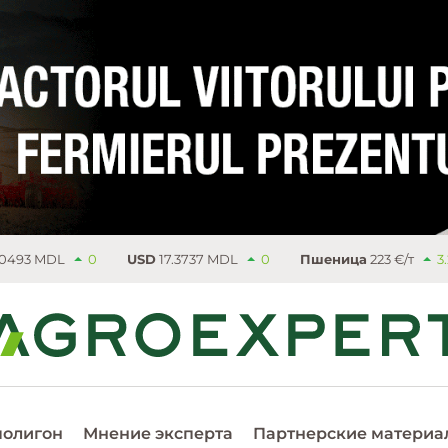
0
USD
17.3737 MDL
0
Пшеница
223 €/т
3.25
Рапс
полигон
Мнение эксперта
Партнерские материа