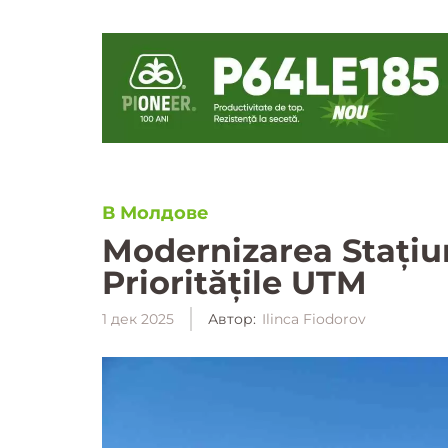
В Молдове
Modernizarea Stațiun
Prioritățile UTM
1 дек 2025
Автор:
Ilinca Fiodorov