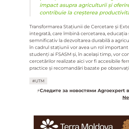
impact asupra agriculturii și ofer
contribuie la creșterea productivităț
Transformarea Stațiunii de Cercetare și Ext
integrată, care îmbină cercetarea, educația ș
semnificativ la dezvoltarea durabilă a agric
în cadrul stațiunii vor avea un rol important
studenți ai FSASM și, în același timp, vor co
cercetărilor realizate aici vor fi accesibile f
practice și recomandări bazate pe observații
#UTM
⚡️
Следите за новостями Agroexpert в
Ne