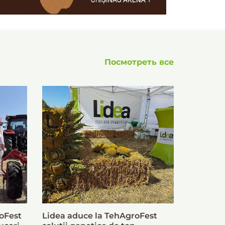
Посмотреть все
oFest
Lidea aduce la TehAgroFest