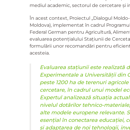
mediul academic, sectorul de cercetare și i
În acest context, Proiectul „Dialogul Moldo-
Moldova), implementat în cadrul Programulu
Federal German pentru Agricultură, Alimenta
evaluarea potențialului Stațiunii de Cerceta
formulării unor recomandări pentru eficienti
acesteia.
Evaluarea stațiunii este realizată 
Experimentale a Universității din
peste 1200 ha de terenuri agricole 
cercetare, în cadrul unui model e
Expertul analizează situația actuală
nivelul dotărilor tehnico-materia
alte modele europene relevante. St
esențial în conectarea educației, ce
și adaptarea de noi tehnologii, inv