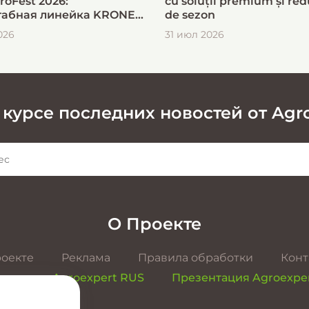
roFest 2026:
cu soluții premium și red
абная линейка KRONE
de sezon
ыстрой и эффективной
026
31 июл 2026
овки кормов
 курсе последних новостей от Agr
О Проекте
роекте
Реклама
Правила обработки
Конт
ентация Agroexpert RUS
Презентация Agroexpe