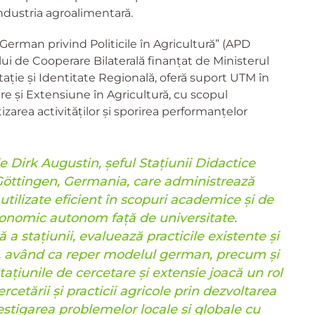
ndustria agroalimentară.
German privind Politicile în Agricultură” (APD
i de Cooperare Bilaterală finanțat de Ministerul
ție și Identitate Regională, oferă suport UTM în
re și Extensiune în Agricultură, cu scopul
zarea activităților și sporirea performanțelor
de Dirk Augustin, șeful Stațiunii Didactice
 Göttingen, Germania, care administrează
utilizate eficient în scopuri academice și de
conomic autonom față de universitate.
 a stațiunii, evaluează practicile existente și
le, având ca reper modelul german, precum și
ațiunile de cercetare și extensie joacă un rol
rcetării și practicii agricole prin dezvoltarea
estigarea problemelor locale și globale cu