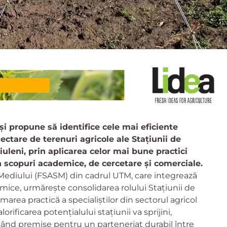
i propune să identifice cele mai eficiente
hectare de terenuri agricole ale Stațiunii de
uleni, prin aplicarea celor mai bune practici
în scopuri academice, de cercetare și comerciale.
le Mediului (FSASM) din cadrul UTM, care integrează
mice, urmărește consolidarea rolului Stațiunii de
marea practică a specialiștilor din sectorul agricol
lorificarea potențialului stațiunii va sprijini,
reând premise pentru un parteneriat durabil între