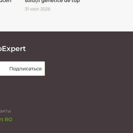
uceri
soluții genetice de top
31 июл 2026
oExpert
акты
rt RO