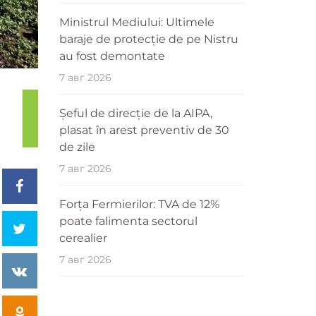
Ministrul Mediului: Ultimele
baraje de protecție de pe Nistru
au fost demontate
7 авг 2026
Șeful de direcție de la AIPA,
plasat în arest preventiv de 30
de zile
7 авг 2026
Forța Fermierilor: TVA de 12%
poate falimenta sectorul
cerealier
7 авг 2026