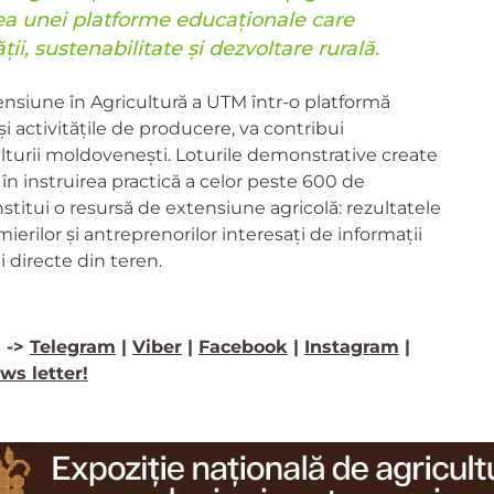
irea unei platforme educaționale care
ii, sustenabilitate și dezvoltare rurală.
ensiune în Agricultură a UTM într-o platformă
i activitățile de producere, va contribui
ulturii moldovenești. Loturile demonstrative create
 în instruirea practică a celor peste 600 de
nstitui o resursă de extensiune agricolă: rezultatele
ermierilor și antreprenorilor interesați de informații
 directe din teren.
 ->
Telegram
|
Viber
|
Facebook
|
Instagram
|
ws letter!