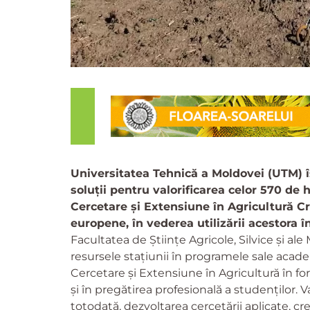
Universitatea Tehnică a Moldovei (UTM) îș
soluții pentru valorificarea celor 570 de 
Cercetare și Extensiune în Agricultură Cri
europene, în vederea utilizării acestora 
Facultatea de Științe Agricole, Silvice și a
resursele stațiunii în programele sale acade
Cercetare și Extensiune în Agricultură în for
și în pregătirea profesională a studenților. Va
totodată, dezvoltarea cercetării aplicate, c