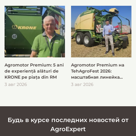
Agromotor Premium: 5 ani
Agromotor Premium на
de experiență alături de
TehAgroFest 2026:
KRONE pe piața din RM
масштабная линейка
KRONE для быстрой и
3 авг 2026
3 авг 2026
эффективной заготовки
кормов
Будь в курсе последних новостей от
AgroExpert