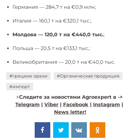
Германия — 284,7 т на €0,9 млн;
Италия — 160,1 т на €320,1 тыс.;
Молдова — 120,0 т на €440,0 тыс.
;
Польша — 20,5 т на €133,1 тыс.;
Великобритания — 20,0 т на €40,0 тыс.
#грецкие орехи
#Органическая продукция
#импорт
⚡️
Следите за новостями Agroexpert в ->
Telegram
|
Viber
|
Facebook
|
Instagram
|
News letter!