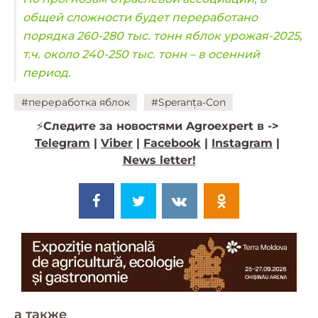
общей сложности будет переработано
порядка 260-280 тыс. тонн яблок урожая-2025,
т.ч. около 240-250 тыс. тонн – в осенний
период.
#переработка яблок
#Speranța-Con
⚡️
Следите за новостями Agroexpert в ->
Telegram
|
Viber
|
Facebook
|
Instagram
|
News letter!
a также