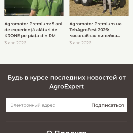
Agromotor Premium: 5 ani
Agromotor Premium на
de experiență alături de
TehAgroFest 2026:
KRONE pe piața din RM
масштабная линейка
KRONE для быстрой и
3 авг 2026
3 авг 2026
эффективной заготовки
кормов
Будь в курсе последних новостей от
AgroExpert