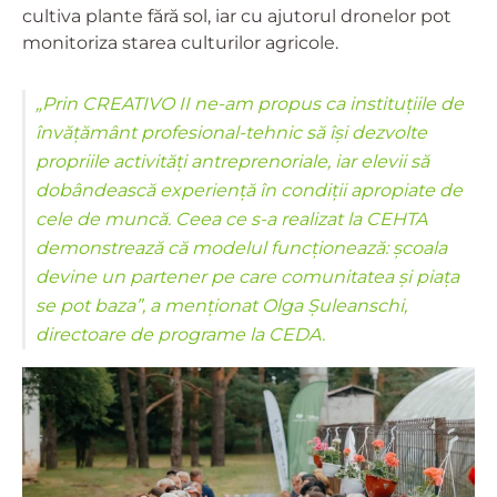
cultiva plante fără sol, iar cu ajutorul dronelor pot
monitoriza starea culturilor agricole.
„Prin CREATIVO II ne-am propus ca instituțiile de
învățământ profesional-tehnic să își dezvolte
propriile activități antreprenoriale, iar elevii să
dobândească experiență în condiții apropiate de
cele de muncă. Ceea ce s-a realizat la CEHTA
demonstrează că modelul funcționează: școala
devine un partener pe care comunitatea și piața
se pot baza”, a menționat Olga Șuleanschi,
directoare de programe la CEDA.