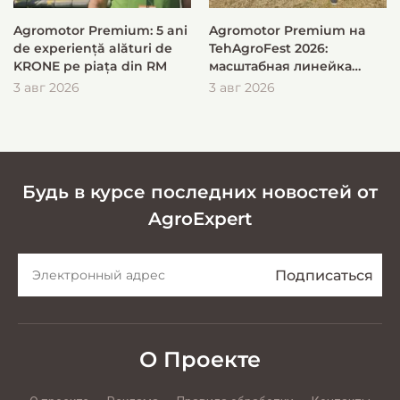
Agromotor Premium: 5 ani
Agromotor Premium на
de experiență alături de
TehAgroFest 2026:
KRONE pe piața din RM
масштабная линейка
KRONE для быстрой и
3 авг 2026
3 авг 2026
эффективной заготовки
кормов
Будь в курсе последних новостей от
AgroExpert
О Проекте