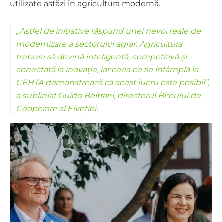
utilizate astăzi în agricultura modernă.
„Astfel de inițiative răspund unei nevoi reale de
modernizare a sectorului agrar. Agricultura
trebuie să devină inteligentă, competitivă și
conectată la inovație, iar ceea ce se întâmplă la
CEHTA demonstrează că acest lucru este posibil”,
a subliniat Guido Beltrani, directorul Biroului de
Cooperare al Elveției.