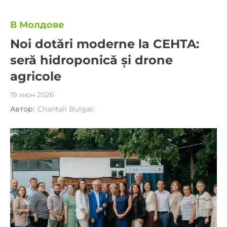
В Молдове
Noi dotări moderne la CEHTA:
seră hidroponică și drone
agricole
19 июн 2026
Автор:
Chantali Bulgac