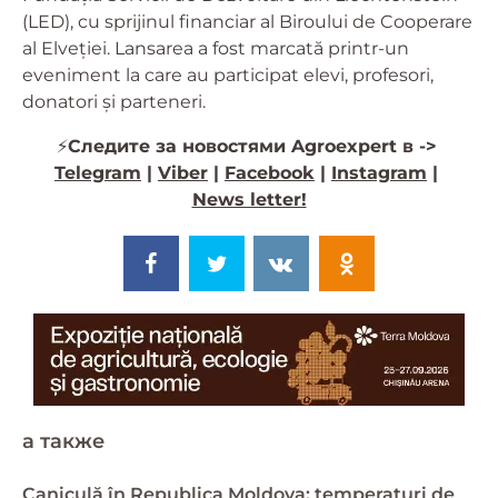
(LED), cu sprijinul financiar al Biroului de Cooperare
al Elveției. Lansarea a fost marcată printr-un
eveniment la care au participat elevi, profesori,
donatori și parteneri.
⚡️
Следите за новостями Agroexpert в ->
Telegram
|
Viber
|
Facebook
|
Instagram
|
News letter!
a также
Caniculă în Republica Moldova: temperaturi de