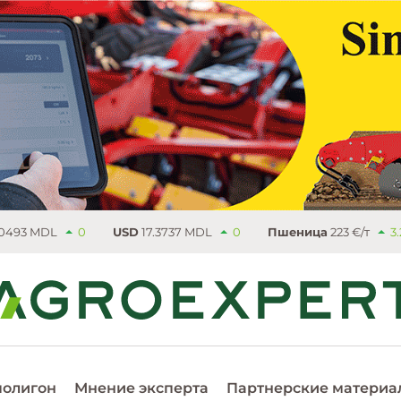
0
USD
17.3737 MDL
0
Пшеница
223 €/т
3.25
Рапс
5
полигон
Мнение эксперта
Партнерские материа