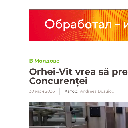
В Молдове
Orhei-Vit vrea să pr
Concurenței
30 июн 2026
Автор:
Andreea Busuioc