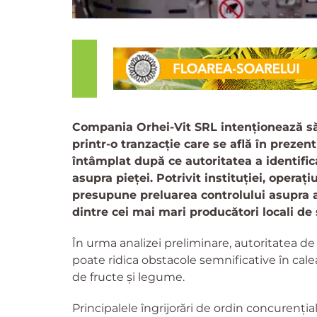
Compania Orhei-Vit SRL intenționează să 
printr-o tranzacție care se află în prezent
întâmplat după ce autoritatea a identific
asupra pieței. Potrivit instituției, opera
presupune preluarea controlului asupra a
dintre cei mai mari producători locali de 
În urma analizei preliminare, autoritatea d
poate ridica obstacole semnificative în calea
de fructe și legume.
Principalele îngrijorări de ordin concurențial