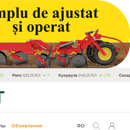
33.25 €/т
7
Кукуруза
248.25 €/т
1.75
Сахар
503.4 €/т
лы
Объявления
RO