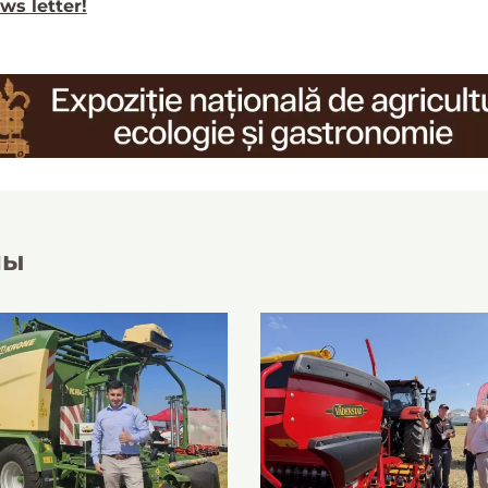
ws letter!
лы