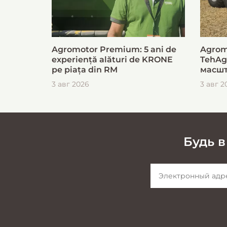
Agromotor Premium: 5 ani de
Agrom
experiență alături de KRONE
TehAg
pe piața din RM
масшт
для б
3 авг 2026
3 авг 2
загот
Будь в