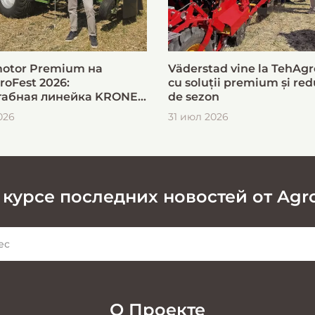
otor Premium на
Väderstad vine la TehAgr
roFest 2026:
cu soluții premium și red
абная линейка KRONE
de sezon
ыстрой и эффективной
026
31 июл 2026
овки кормов
 курсе последних новостей от Agr
О Проекте