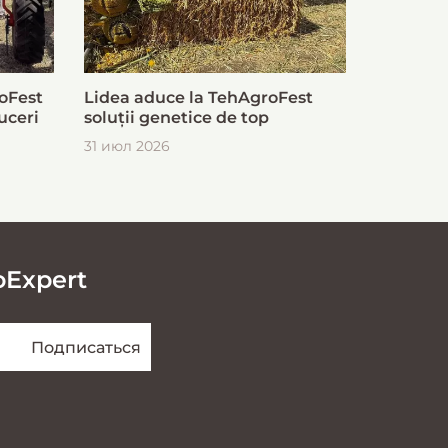
oFest
Lidea aduce la TehAgroFest
uceri
soluții genetice de top
31 июл 2026
oExpert