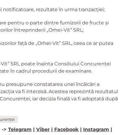
 notificatoare, rezultate în urma tranzacției;
e pentru o parte dintre furnizorii de fructe și
rilor întreprinderii „Orhei-Vit” SRL;
orilor față de „Orhei-Vit” SRL, ceea ce ar putea
i-Vit” SRL poate înainta Consiliului Concurenței
zate în cadrul procedurii de examinare.
 nu presupune constatarea unei încălcări a
nzacția va fi interzisă. Acestea reprezintă rezultatul
Concurenței, iar decizia finală va fi adoptată după
urenței
 ->
Telegram
|
Viber
|
Facebook
|
Instagram
|