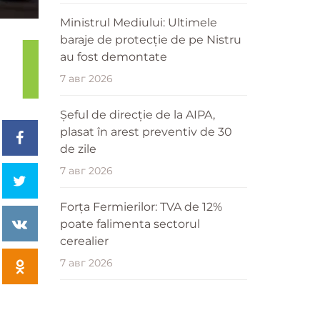
Ministrul Mediului: Ultimele
baraje de protecție de pe Nistru
au fost demontate
7 авг 2026
Șeful de direcție de la AIPA,
plasat în arest preventiv de 30
de zile
7 авг 2026
Forța Fermierilor: TVA de 12%
poate falimenta sectorul
cerealier
7 авг 2026