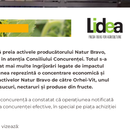
preia activele producătorului Natur Bravo,
 în atenția Consiliului Concurenței. Totul s-a
at mai multe îngrijorări legate de impactul
țiunea reprezintă o concentrare economică și
ctivelor Natur Bravo de către Orhei-Vit, unul
sucuri, nectaruri și produse din fructe.
e concurență a constatat că operațiunea notificată
 concurenței efective, în special pe piața achiziției
 vizează: