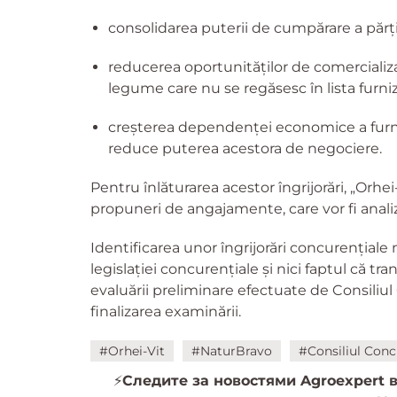
consolidarea puterii de cumpărare a părții
reducerea oportunităților de comercializar
legume care nu se regăsesc în lista furnizo
creșterea dependenței economice a furniz
reduce puterea acestora de negociere.
Pentru înlăturarea acestor îngrijorări, „Orhe
propuneri de angajamente, care vor fi anali
Identificarea unor îngrijorări concurențiale
legislației concurențiale și nici faptul că tra
evaluării preliminare efectuate de Consiliul 
finalizarea examinării.
#Orhei-Vit
#NaturBravo
#Consiliul Conc
⚡️
Следите за новостями Agroexpert в