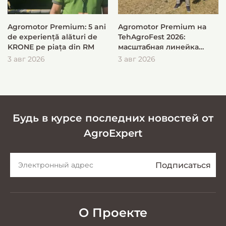
Agromotor Premium: 5 ani
Agromotor Premium на
de experiență alături de
TehAgroFest 2026:
KRONE pe piața din RM
масштабная линейка
KRONE для быстрой и
3 авг 2026
3 авг 2026
эффективной заготовки
кормов
Будь в курсе последних новостей от
AgroExpert
О Проекте