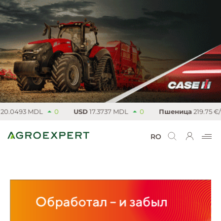
.0493 MDL
0
USD
17.3737 MDL
0
Пшеница
219.75 €/т
RO