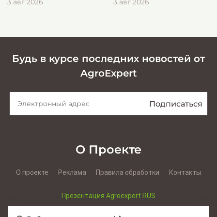
3 авг 2026
3 авг 2026
эффективной заготовки
кормов
Будь в курсе последних новостей от
AgroExpert
О Проекте
О проекте
Реклама
Правила обработки
Контакты
Презентация Agroexpert RUS
Презентация Agroexpert RO