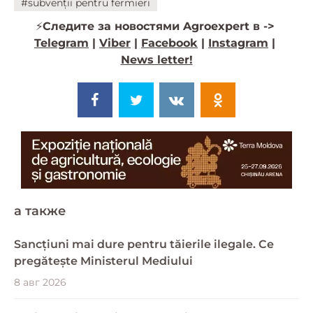
#subvenții pentru fermieri
⚡️
Следите за новостями Agroexpert в ->
Telegram
|
Viber
|
Facebook
|
Instagram
|
News letter!
a также
Sancțiuni mai dure pentru tăierile ilegale. Ce
pregătește Ministerul Mediului
8 авг 2026