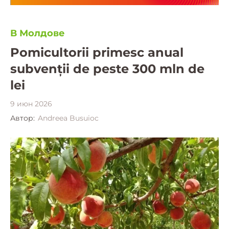
В Молдове
Pomicultorii primesc anual
subvenții de peste 300 mln de
lei
9 июн 2026
Автор:
Andreea Busuioc