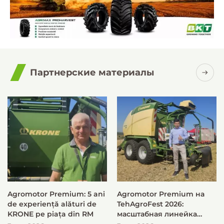
Партнерские материалы
Agromotor Premium: 5 ani
Agromotor Premium на
de experiență alături de
TehAgroFest 2026:
KRONE pe piața din RM
масштабная линейка
KRONE для быстрой и