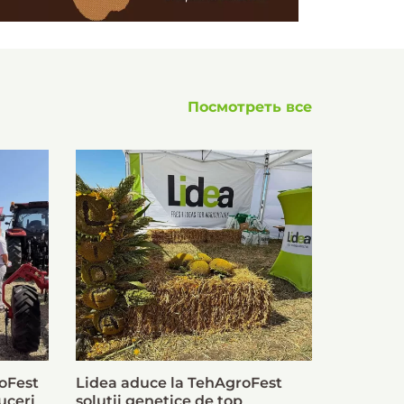
Посмотреть все
oFest
Lidea aduce la TehAgroFest
uceri
soluții genetice de top