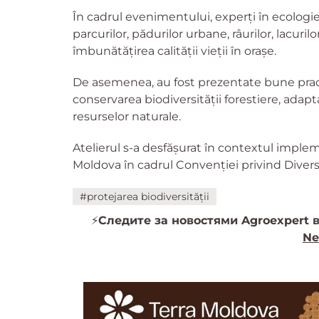
În cadrul evenimentului, experți în ecologie,
parcurilor, pădurilor urbane, râurilor, lacurilo
îmbunătățirea calității vieții în orașe.
De asemenea, au fost prezentate bune pract
conservarea biodiversității forestiere, adapta
resurselor naturale.
Atelierul s-a desfășurat în contextul imp
Moldova în cadrul Convenției privind Divers
#protejarea biodiversității
⚡️
Следите за новостями Agroexpert в
Ne