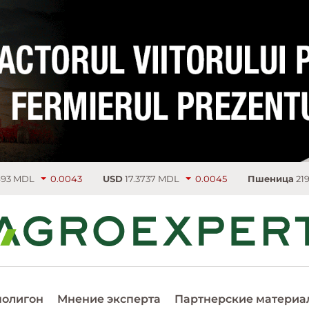
0.0043
USD
17.3737 MDL
0.0045
Пшеница
219.75 €/т
4.
полигон
Мнение эксперта
Партнерские материа