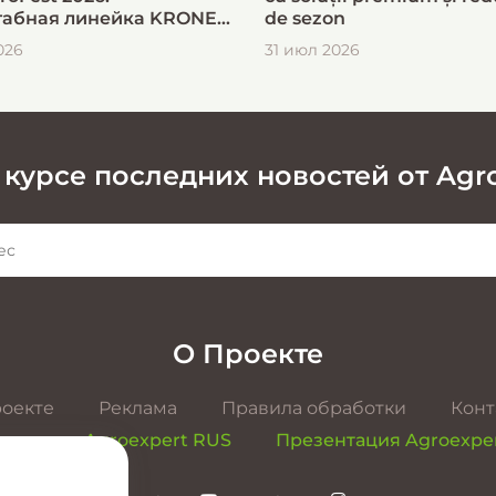
абная линейка KRONE
de sezon
ыстрой и эффективной
026
31 июл 2026
овки кормов
 курсе последних новостей от Agr
О Проекте
роекте
Реклама
Правила обработки
Конт
ентация Agroexpert RUS
Презентация Agroexpe