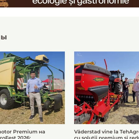
лы
otor Premium на
Väderstad vine la TehAgr
roFest 2026:
cu soluții premium și red