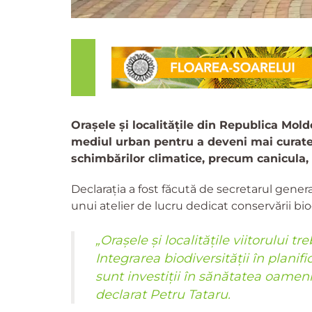
Orașele și localitățile din Republica Mol
mediul urban pentru a deveni mai curate 
schimbărilor climatice, precum canicula, 
Declarația a fost făcută de secretarul genera
unui atelier de lucru dedicat conservării biod
„Orașele și localitățile viitorului t
Integrarea biodiversității în planif
sunt investiții în sănătatea oamenil
declarat Petru Tataru.