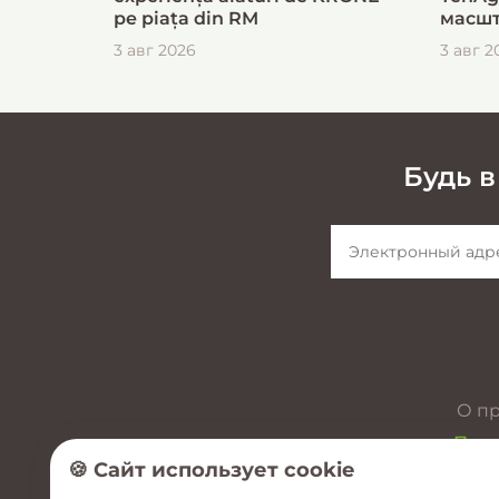
pe piața din RM
масшт
для б
3 авг 2026
3 авг 2
загот
Будь в
О п
През
🍪 Сайт использует cookie