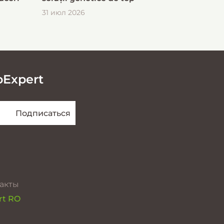
31 июл 2026
oExpert
акты
rt RO