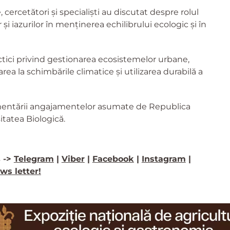
 cercetători și specialiști au discutat despre rolul
r și iazurilor în menținerea echilibrului ecologic și în
ici privind gestionarea ecosistemelor urbane,
rea la schimbările climatice și utilizarea durabilă a
lementării angajamentelor asumate de Republica
itatea Biologică.
 ->
Telegram
|
Viber
|
Facebook
|
Instagram
|
ws letter!