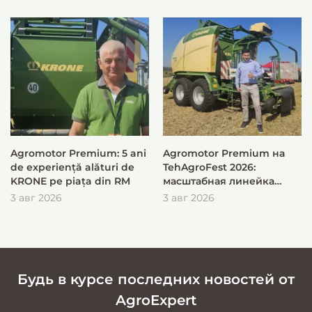
Agromotor Premium: 5 ani
Agromotor Premium на
de experiență alături de
TehAgroFest 2026:
KRONE pe piața din RM
масштабная линейка
KRONE для быстрой и
3 авг 2026
3 авг 2026
эффективной заготовки
кормов
Будь в курсе последних новостей от
AgroExpert