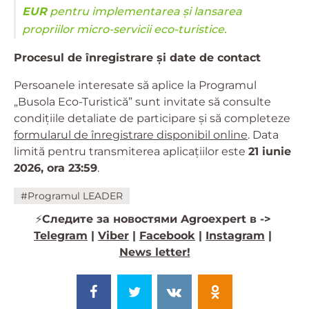
EUR
pentru implementarea și lansarea
propriilor micro-servicii eco-turistice.
Procesul de înregistrare și date de contact
Persoanele interesate să aplice la Programul
„Busola Eco-Turistică” sunt invitate să consulte
condițiile detaliate de participare și să completeze
formularul de înregistrare disponibil online
. Data
limită pentru transmiterea aplicațiilor este
21 iunie
2026, ora 23:59
.
#Programul LEADER
⚡️
Следите за новостями Agroexpert в ->
Telegram
|
Viber
|
Facebook
|
Instagram
|
News letter!