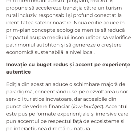
Prin intermediul acestui program, RNDRL își
propune să accelereze tranziția către un turism
rural incluziv, responsabil și profund conectat la
identitatea satelor noastre. Noua ediție aduce în
prim-plan concepte ecologice menite să reducă
impactul asupra mediului înconjurător, să valorifice
patrimoniul autohton și să genereze o creștere
economică sustenabilă la nivel local.
Inovație cu buget redus și accent pe experiențe
autentice
Ediția din acest an aduce o schimbare majoră de
paradigmă, concentrându-se pe dezvoltarea unor
servicii turistice inovatoare, dar accesibile din
punct de vedere financiar (
low-budget
). Accentul
este pus pe formate experiențiale și imersive care
pun accentul pe respectul față de ecosisteme și
pe interacțiunea directă cu natura.