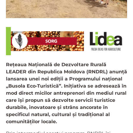
Rețeaua Națională de Dezvoltare Rurală
LEADER din Republica Moldova (RNDRL) anunță
lansarea unei noi ediții a Programului național
„Busola Eco-Turistică”. Inițiativa se adresează în
mod direct micilor antreprenori din mediul rural
care își propun să dezvolte servicii turistice
durabile, inovatoare și strâns ancorate în
specificul natural, cultural și tradițional al
comunităților locale.