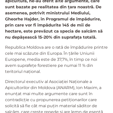
apicultură, ne-au oferit alte argumente, care
sunt bazate pe realitatea din țara noastră. De
asemenea, potrivit ministrului Mediului,
Gheorhe Hajder, în Programul de împădurire,
prin care vor fi împădurite 145 de mii de
hectare, este prevăzut ca specia de salcâm să
nu depășească 15-20% din suprafața totală.
Republica Moldova are o rată de împădurire printre
cele mai scăzute din Europa. În țările Uniunii
Europene, media este de 37,7%, în timp ce noi
avem suprafețe forestiere pe numai 11 % din
teritoriul național.
Directorul executiv al Asociației Naționale a
Apicultorilor din Moldova (ANARM), Ion Maxim, a
enunțat mai multe argumente care sunt în
contradicție cu propunerea petiționarilor care
solicită să fie cât mai puțin material săditor de
salcâm, care crește repede și are lemn de esență