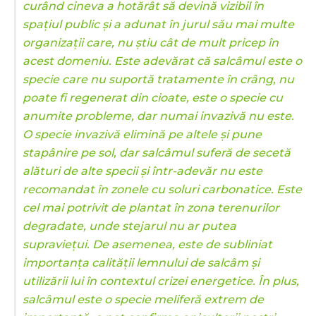
curând cineva a hotărât să devină vizibil în
spațiul public și a adunat în jurul său mai multe
organizații care, nu știu cât de mult pricep în
acest domeniu. Este adevărat că salcâmul este o
specie care nu suportă tratamente în crâng, nu
poate fi regenerat din cioate, este o specie cu
anumite probleme, dar numai invazivă nu este.
O specie invazivă elimină pe altele și pune
stapânire pe sol, dar salcâmul suferă de secetă
alături de alte specii și într-adevăr nu este
recomandat în zonele cu soluri carbonatice. Este
cel mai potrivit de plantat în zona terenurilor
degradate, unde stejarul nu ar putea
supraviețui. De asemenea, este de subliniat
importanța calității lemnului de salcâm și
utilizării lui în contextul crizei energetice. În plus,
salcâmul este o specie meliferă extrem de