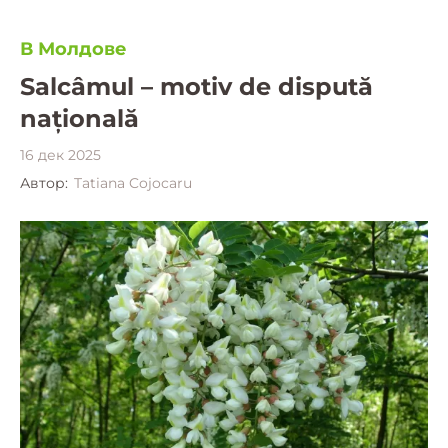
В Молдове
Salcâmul – motiv de dispută
națională
16 дек 2025
Автор:
Tatiana Cojocaru