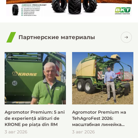
Партнерские материалы
Agromotor Premium: 5 ani
Agromotor Premium на
de experiență alături de
TehAgroFest 2026:
KRONE pe piața din RM
масштабная линейка
KRONE для быстрой и
3 авг 2026
3 авг 2026
эффективной заготовки