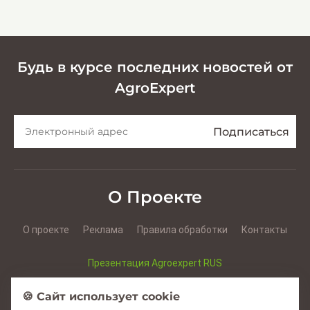
кормов
Будь в курсе последних новостей от
AgroExpert
О Проекте
О проекте
Реклама
Правила обработки
Контакты
Презентация Agroexpert RUS
Презентация Agroexpert RO
🍪 Сайт использует cookie