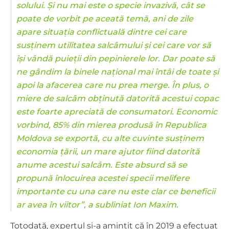
solului. Și nu mai este o specie invazivă, cât se
poate de vorbit pe aceată temă, ani de zile
apare situația conflictuală dintre cei care
susținem utilitatea salcâmului și cei care vor să
își vândă puieții din pepinierele lor. Dar poate să
ne gândim la binele național mai întâi de toate și
apoi la afacerea care nu prea merge. În plus, o
miere de salcâm obținută datorită acestui copac
este foarte apreciată de consumatori. Economic
vorbind, 85% din mierea produsă în Republica
Moldova se exportă, cu alte cuvinte susținem
economia țării, un mare ajutor fiind datorită
anume acestui salcâm. Este absurd să se
propună înlocuirea acestei specii melifere
importante cu una care nu este clar ce beneficii
ar avea în viitor”, a subliniat Ion Maxim.
Totodată, expertul și-a amintit că în 2019 a efectuat