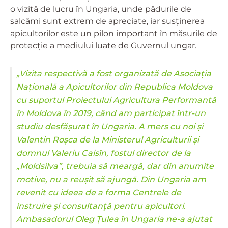
o vizită de lucru în Ungaria, unde pădurile de
salcâmi sunt extrem de apreciate, iar susținerea
apicultorilor este un pilon important în măsurile de
protecție a mediului luate de Guvernul ungar.
„Vizita respectivă a fost organizată de Asociația
Națională a Apicultorilor din Republica Moldova
cu suportul Proiectului Agricultura Performantă
în Moldova în 2019, când am participat într-un
studiu desfășurat în Ungaria. A mers cu noi și
Valentin Roșca de la Ministerul Agriculturii și
domnul Valeriu Caisîn, fostul director de la
„Moldsilva”, trebuia să meargă, dar din anumite
motive, nu a reușit să ajungă. Din Ungaria am
revenit cu ideea de a forma Centrele de
instruire şi consultanţă pentru apicultori.
Ambasadorul Oleg Țulea în Ungaria ne-a ajutat