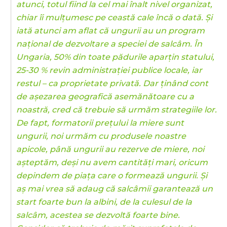
atunci, totul fiind la cel mai înalt nivel organizat,
chiar îi mulțumesc pe ceastă cale încă o dată. Și
iată atunci am aflat că ungurii au un program
național de dezvoltare a speciei de salcâm. În
Ungaria, 50% din toate pădurile aparțin statului,
25-30 % revin administrației publice locale, iar
restul – ca proprietate privată. Dar ținând cont
de așezarea geografică asemănătoare cu a
noastră, cred că trebuie să urmăm strategiile lor.
De fapt, formatorii prețului la miere sunt
ungurii, noi urmăm cu produsele noastre
apicole, până ungurii au rezerve de miere, noi
așteptăm, deși nu avem cantități mari, oricum
depindem de piața care o formează ungurii. Și
aș mai vrea să adaug că salcâmii garantează un
start foarte bun la albini, de la culesul de la
salcâm, acestea se dezvoltă foarte bine.