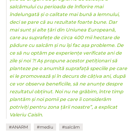
salcâmului cu perioada de înflorire mai
îndelungată și o calitate mai bună a lemnului,
deci se pare că au rezultate foarte bune. Dar
mai sunt și alte țări din Uniunea Europeană,
care au suprafețe de circa 400 mii hectare de
pădure cu salcâm și nu își fac așa probleme. De
ce să nu optăm pe experiențe verificate ani de
zile și noi ?! Aș propune acestor petiționari să
planteze pe o anumită suprafață speciile pe care
ei le promovează și în decurs de câțiva ani, după
ce vor observa beneficiile, să ne anunțe despre
rezultatul obținut. Noi nu ne grăbim, între timp
plantăm și noi pomii pe care îi considerăm
potriviți pentru zona țării noastre”, a explicat
Valeriu Caisîn.
#ANARM
#mediu
#salcâm