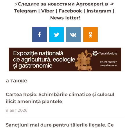
⚡️
Следите за новостями Agroexpert в ->
Telegram
|
Viber
|
Facebook
|
Instagram
|
News letter!
a также
Cartea Roșie: Schimbările climatice și culesul
ilicit amenință plantele
9 авг 2026
Sancțiuni mai dure pentru tăierile ilegale. Ce