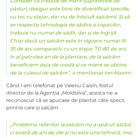
Consider că trebuie de mărit suprafețele de
păduri, desigur este bine de diversificat speciile,
cu tei, cu stejar, dar nu de înlocuit salcâmii. Și să
se respecte tehnologia de sădire a copacilor,
trebuie nu numai de sădit, dar și de îngrijit.
Chiar dacă un salcâm este în vigoare numai 15-
35 de ani comparativ cu un stejar 70-80 de ani,
în al patrulea an de la plantare, de la salcâm
beneficiem deja de roadă și ce miere se obține
de la culesul de salcâm”, a menționat Ion Maxim.
Când l-am telefonat pe Valeriu Caisîn, fostul
director de la Agenția „Moldsilva”, acesta ne-a
recunoscut că se apucase de plantat câte specii,
printre care și salcâm.
„Problema referitor la salcâm nu a apărut astăzi,
ci există de ani de zile și nu este una tehnică, mai