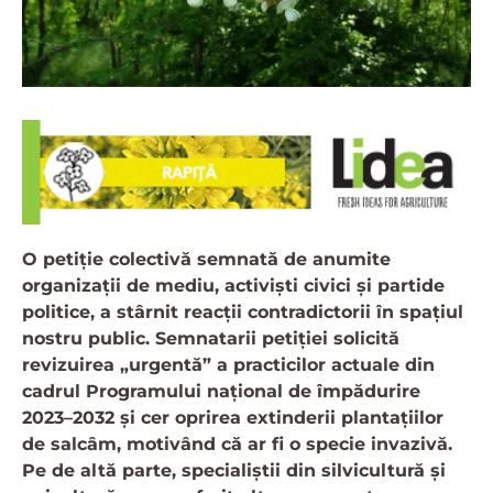
O petiție colectivă semnată de anumite
organizații de mediu, activiști civici și partide
politice, a stârnit reacții contradictorii în spațiul
nostru public. Semnatarii petiției solicită
revizuirea „urgentă” a practicilor actuale din
cadrul Programului național de împădurire
2023–2032 și cer oprirea extinderii plantațiilor
de salcâm, motivând că ar fi o specie invazivă.
Pe de altă parte, specialiștii din silvicultură și