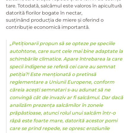
tare. Totodată, salcâmul este valoros în apicultură
datorită florilor bogate în nectar,
susținând producția de miere și oferind o
contribuție economică importantă.
„Petiționarii propun să se opteze pe speciile
autohtone, care sunt cele mai bine adaptate la
schimbările climatice. Apare întrebarea la care
specii indigene se referă cei care au semnat
petiția?! Este menționată o pretinsă
reglementare a Uniunii Europene, conform
căreia acești semnatari s-au adunat să ne
convingă cât de invaziv ar fi salcâmul. Dar dacă
analizăm prezența salcâmilor în zonele
prăpăstioase, atunci rolul unui salcâm într-o
râpă este foarte mare, datorită acestor pomi
care se prind repede, se opresc eroziunile