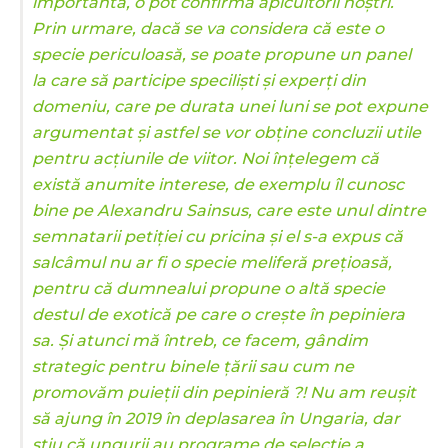
importantă, o pot confirma apicultorii noștri.
Prin urmare, dacă se va considera că este o
specie periculoasă, se poate propune un panel
la care să participe speciliști și experți din
domeniu, care pe durata unei luni se pot expune
argumentat și astfel se vor obține concluzii utile
pentru acțiunile de viitor. Noi înțelegem că
există anumite interese, de exemplu îl cunosc
bine pe Alexandru Sainsus, care este unul dintre
semnatarii petiției cu pricina și el s-a expus că
salcâmul nu ar fi o specie meliferă prețioasă,
pentru că dumnealui propune o altă specie
destul de exotică pe care o crește în pepiniera
sa. Și atunci mă întreb, ce facem, gândim
strategic pentru binele țării sau cum ne
promovăm puieții din pepinieră ?! Nu am reușit
să ajung în 2019 în deplasarea în Ungaria, dar
știu că ungurii au programe de selecție a