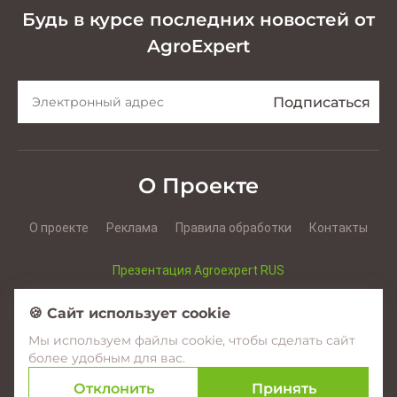
Будь в курсе последних новостей от
AgroExpert
О Проекте
О проекте
Реклама
Правила обработки
Контакты
Презентация Agroexpert RUS
Презентация Agroexpert RO
🍪 Сайт использует cookie
Мы используем файлы cookie, чтобы сделать сайт
Facebook
YouTube
Instagram
более удобным для вас.
Отклонить
Принять