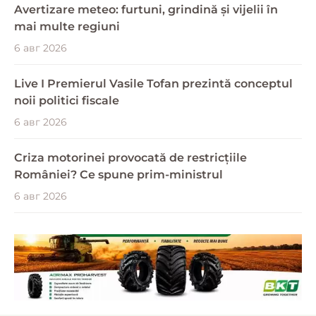
Avertizare meteo: furtuni, grindină și vijelii în
mai multe regiuni
6 авг 2026
Live I Premierul Vasile Tofan prezintă conceptul
noii politici fiscale
6 авг 2026
Criza motorinei provocată de restricțiile
României? Ce spune prim-ministrul
6 авг 2026