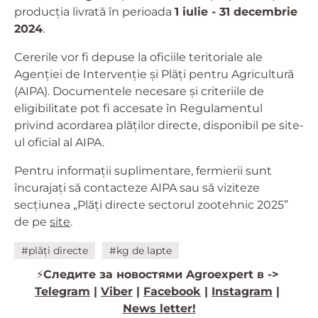
producția livrată în perioada
1 iulie - 31 decembrie
2024
.
Cererile vor fi depuse la oficiile teritoriale ale
Agenției de Intervenție și Plăți pentru Agricultură
(AIPA). Documentele necesare și criteriile de
eligibilitate pot fi accesate în Regulamentul
privind acordarea plăților directe, disponibil pe site-
ul oficial al AIPA.
Pentru informații suplimentare, fermierii sunt
încurajați să contacteze AIPA sau să viziteze
secțiunea „Plăți directe sectorul zootehnic 2025”
de pe
site
.
#plăți directe
#kg de lapte
⚡️
Следите за новостями Agroexpert в ->
Telegram
|
Viber
|
Facebook
|
Instagram
|
News letter!