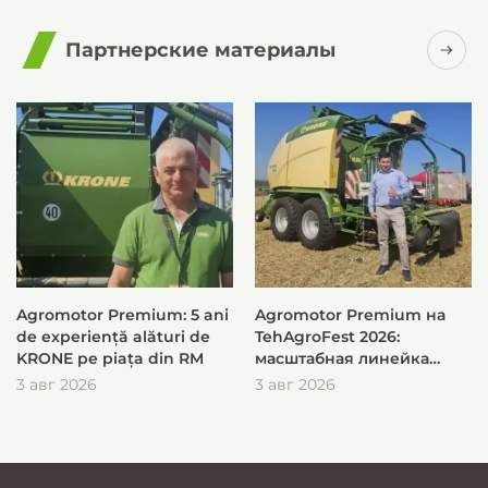
Партнерские материалы
Agromotor Premium: 5 ani
Agromotor Premium на
de experiență alături de
TehAgroFest 2026:
KRONE pe piața din RM
масштабная линейка
KRONE для быстрой и
3 авг 2026
3 авг 2026
эффективной заготовки
кормов