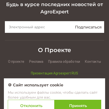
Будь в курсе последних новостей от
AgroExpert
О Проекте
О проекте
Реклама
Правила обработки
Контакты
Презентация Agroexpert RUS
Презентация Agroexpert RO
🍪 Сайт использует cookie
Мы используем файлы cookie, чтобы сделать сайт
Facebook
YouTube
Instagram
более удобным для вас.
Отклонить
Принять
© 2017–2026 Agroexpert.md