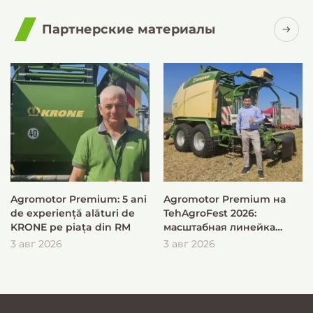
Партнерские материалы
Agromotor Premium: 5 ani
Agromotor Premium на
de experiență alături de
TehAgroFest 2026:
KRONE pe piața din RM
масштабная линейка
KRONE для быстрой и
3 авг 2026
3 авг 2026
эффективной заготовки
кормов