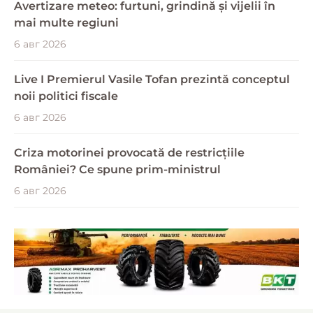
Avertizare meteo: furtuni, grindină și vijelii în
mai multe regiuni
6 авг 2026
Live I Premierul Vasile Tofan prezintă conceptul
noii politici fiscale
6 авг 2026
Criza motorinei provocată de restricțiile
României? Ce spune prim-ministrul
6 авг 2026