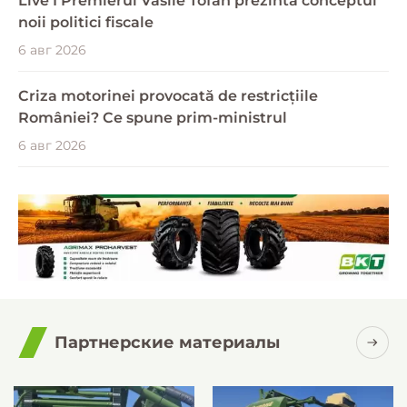
Live I Premierul Vasile Tofan prezintă conceptul
noii politici fiscale
6 авг 2026
Criza motorinei provocată de restricțiile
României? Ce spune prim-ministrul
6 авг 2026
Партнерские материалы