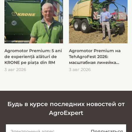
Agromotor Premium: 5 ani
Agromotor Premium на
de experiență alături de
TehAgroFest 2026:
KRONE pe piața din RM
масштабная линейка
KRONE для быстрой и
3 авг 2026
3 авг 2026
эффективной заготовки
кормов
Будь в курсе последних новостей от
AgroExpert