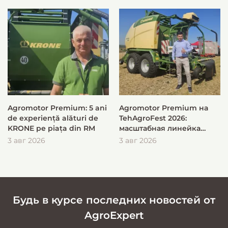
Agromotor Premium: 5 ani
Agromotor Premium на
de experiență alături de
TehAgroFest 2026:
KRONE pe piața din RM
масштабная линейка
KRONE для быстрой и
3 авг 2026
3 авг 2026
эффективной заготовки
кормов
Будь в курсе последних новостей от
AgroExpert