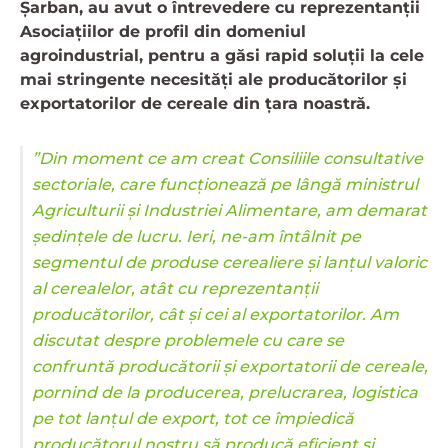
Șarban, au avut o întrevedere cu reprezentanții
Asociațiilor de profil din domeniul
agroindustrial, pentru a găsi rapid soluții la cele
mai stringente necesități ale producătorilor și
exportatorilor de cereale din țara noastră.
”Din moment ce am creat Consiliile consultative
sectoriale, care funcționează pe lângă ministrul
Agriculturii și Industriei Alimentare, am demarat
ședințele de lucru. Ieri, ne-am întâlnit pe
segmentul de produse cerealiere și lanțul valoric
al cerealelor, atât cu reprezentanții
producătorilor, cât și cei al exportatorilor. Am
discutat despre problemele cu care se
confruntă producătorii și exportatorii de cereale,
pornind de la producerea, prelucrarea, logistica
pe tot lanțul de export, tot ce împiedică
producătorul nostru să producă eficient și