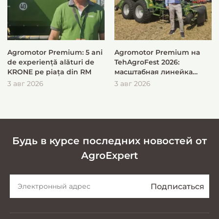
Agromotor Premium: 5 ani
Agromotor Premium на
de experiență alături de
TehAgroFest 2026:
KRONE pe piața din RM
масштабная линейка
KRONE для быстрой и
3 авг 2026
3 авг 2026
эффективной заготовки
кормов
Будь в курсе последних новостей от
AgroExpert