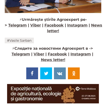
⚡️
Urmărește știrile Agroexpert pe-
>
Telegram
|
Viber
|
Facebook
|
Instagram
|
News
letter!
#Vasile Sarban
⚡️
Следите за новостями Agroexpert в ->
Telegram
|
Viber
|
Facebook
|
Instagram
|
News letter!