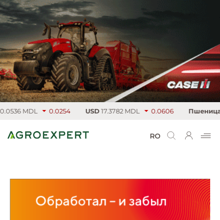
0536 MDL
0.0254
USD
17.3782 MDL
0.0606
Пшеница
22
RO