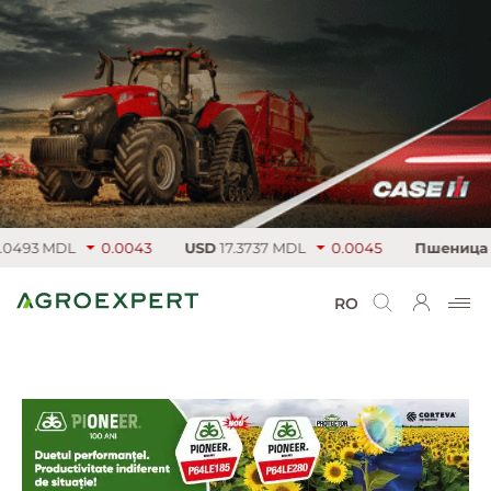
93 MDL
0.0043
USD
17.3737 MDL
0.0045
Пшеница
219.
RO