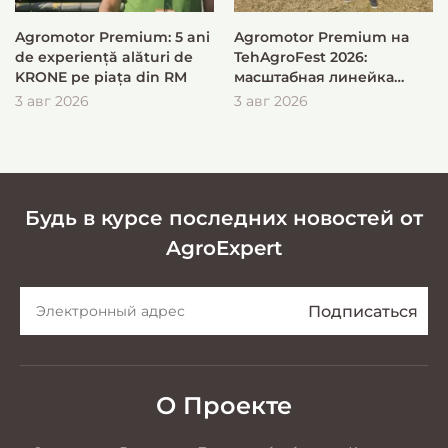
Agromotor Premium: 5 ani
Agromotor Premium на
de experiență alături de
TehAgroFest 2026:
KRONE pe piața din RM
масштабная линейка
KRONE для быстрой и
3 авг 2026
3 авг 2026
эффективной заготовки
кормов
Будь в курсе последних новостей от
AgroExpert
О Проекте