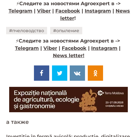
⚡
Следите за новостями Agroexpert в ->
Telegram
|
Viber
|
Facebook
|
Instagram
|
News
letter
!
#пчеловодство
#опыление
⚡️
Следите за новостями Agroexpert в ->
Telegram
|
Viber
|
Facebook
|
Instagram
|
News letter!
a также
Investiție în fermă avicolă: producție, digitalizare