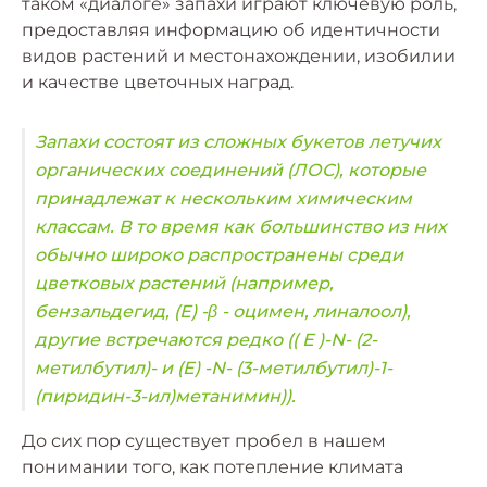
таком «диалоге» запахи играют ключевую роль,
предоставляя информацию об идентичности
видов растений и местонахождении, изобилии
и качестве цветочных наград.
Запахи состоят из сложных букетов летучих
органических соединений (ЛОС), которые
принадлежат к нескольким химическим
классам. В то время как большинство из них
обычно широко распространены среди
цветковых растений (например,
бензальдегид, (Е) -β - оцимен, линалоол),
другие встречаются редко (( E )-N- (2-
метилбутил)- и (E) -N- (3-метилбутил)-1-
(пиридин-3-ил)метанимин)).
До сих пор существует пробел в нашем
понимании того, как потепление климата