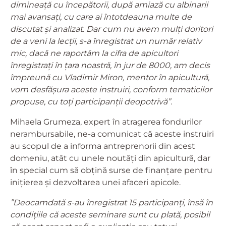
dimineață cu începătorii, după amiază cu albinarii
mai avansați, cu care ai întotdeauna multe de
discutat și analizat. Dar cum nu avem mulți doritori
de a veni la lecții, s-a înregistrat un număr relativ
mic, dacă ne raportăm la cifra de apicultori
înregistrați în țara noastră, în jur de 8000, am decis
împreună cu Vladimir Miron, mentor în apicultură,
vom desfășura aceste instruiri, conform tematicilor
propuse, cu toți participanții deopotrivă”.
Mihaela Grumeza, expert în atragerea fondurilor
nerambursabile, ne-a comunicat că aceste instruiri
au scopul de a informa antreprenorii din acest
domeniu, atât cu unele noutăți din apicultură, dar
în special cum să obțină surse de finanțare pentru
inițierea și dezvoltarea unei afaceri apicole.
”Deocamdată s-au înregistrat 15 participanți, însă în
condițiile că aceste seminare sunt cu plată, posibil