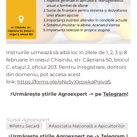
Instruirile urmează să aibă loc în zilele de 1, 2, 3 și 8
februarie în orașul Chișinău, str. Căpriana 50, blocul
C, etajul 2, oficiul 203. Pentru înregistrare, doritorii
din domeniu, pot accesa acest
link:
https://forms.gle/gNv5yXkpwkaPgivq5
.
⚡
Urmărește știrile Agroexpert -> pe
Telegram
!
Sursă: Agroexpert
#Petru Secară
#Asociația Națională a Apicultorilor
⚡️
Urmărește știrile Agroexpert pe ->
Telegram
|