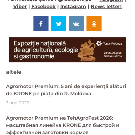
Viber
|
Facebook
|
Instagram
|
News letter!
altele
Agromotor Premium: 5 ani de experiență alături
de KRONE pe piața din R. Moldova
3 aug 2026
Agromotor Premium на TehAgroFest 2026:
масштабная линейка KRONE для быстрой и
эффективной заготовки кормов