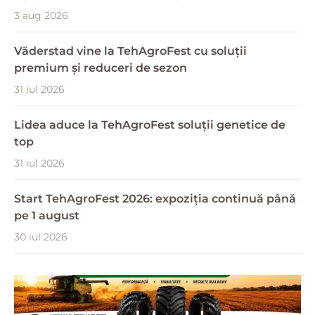
3 aug 2026
Väderstad vine la TehAgroFest cu soluții
premium și reduceri de sezon
31 iul 2026
Lidea aduce la TehAgroFest soluții genetice de
top
31 iul 2026
Start TehAgroFest 2026: expoziția continuă până
pe 1 august
30 iul 2026