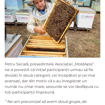
Petru Secară, președintele Asociației „MoldApis”
ne-a povestit că inițial participanții urmau să fie
divizați în două categorii, cei începători și cei mai
avansați, dar din motiv că s-au înregistrat un
număr nu chiar mare, sesiunile se vor desfășura cu
toți participanții împreună.
” Ne-am preconizat să avem două grupe, de