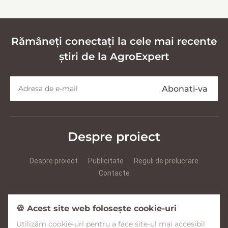
кормов
Rămâneți conectați la cele mai recente
știri de la AgroExpert
Despre proiect
Despre proiect
Publicitate
Reguli de prelucrare
Contacte
Prezentare Agroexpert RUS
Prezentare Agroexpert RO
🍪 Acest site web folosește cookie-uri
Utilizăm cookie-uri pentru a face site-ul mai accesibil
Facebook
YouTube
Instagram