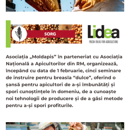
Asociația „Moldapis” în parteneriat cu Asociația
Națională a Apicultorilor din RM, organizează,
începând cu data de 1 februarie, cinci seminare
de instruire pentru breasla “dulce”, oferind o
șansă pentru apicultori de a-și îmbunătăți și
spori cunoștințele în domeniu, de a cunoaște
noi tehnologii de producere și de a găsi metode
pentru a-și spori profiturile.