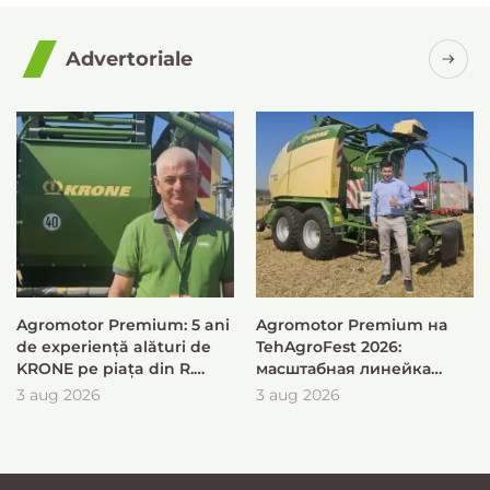
Advertoriale
Agromotor Premium: 5 ani
Agromotor Premium на
de experiență alături de
TehAgroFest 2026:
KRONE pe piața din R.
масштабная линейка
Moldova
KRONE для быстрой и
3 aug 2026
3 aug 2026
эффективной заготовки
кормов