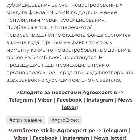
субсидирования за счет невостребованных
средств фонда FNDAMR по другим, менее
популярным мерам субсидирования.
Проблема в том, что пересмотр/
перераспределение бюджета фонда состоится
в конце года. Причем не факт, что к тому
моменту какие-то не востребованные деньги в
фонде FNDAMR вообще останутся. В
предыдущие годы происходило прямо
противоположное – средств на удовлетворение
всех заявок на субсидии сильно не хватало.
⚡️
Следите за новостями Agroexpert в ->
Telegram
|
Viber
|
Facebook
|
Instagram
|
News
letter
!
#страхование
#AgroExpert
⚡️
Urmărește știrile Agroexpert pe ->
Telegram
|
Viber
|
Facebook
|
Instagram
|
News letter!