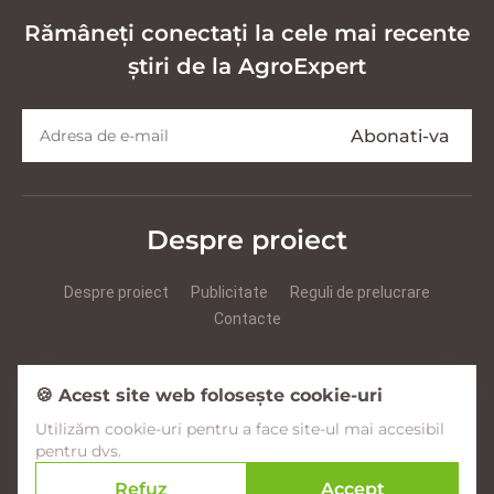
Rămâneți conectați la cele mai recente
știri de la AgroExpert
Despre proiect
Despre proiect
Publicitate
Reguli de prelucrare
Contacte
Prezentare Agroexpert RUS
Prezentare Agroexpert RO
🍪 Acest site web folosește cookie-uri
Utilizăm cookie-uri pentru a face site-ul mai accesibil
Facebook
YouTube
Instagram
pentru dvs.
Refuz
Accept