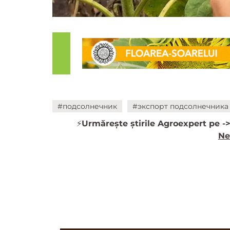
#подсолнечник
#экспорт подсолнечника
⚡️
Urmărește știrile Agroexpert pe -
Ne