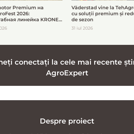
otor Premium на
Väderstad vine la TehAgr
roFest 2026:
cu soluții premium și red
абная линейка KRONE
de sezon
ыстрой и эффективной
2026
31 iul 2026
овки кормов
ți conectați la cele mai recente știr
AgroExpert
Despre proiect