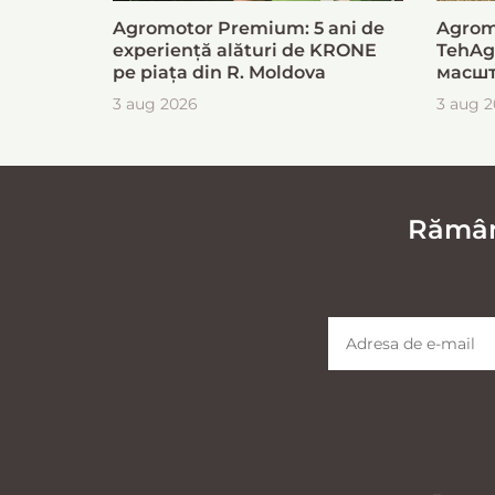
Agromotor Premium: 5 ani de
Agrom
experiență alături de KRONE
TehAg
pe piața din R. Moldova
масшт
для б
3 aug 2026
3 aug 
загот
Rămâne