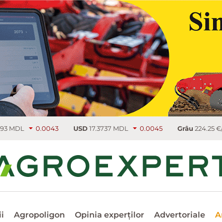
0.0043
USD
17.3737 MDL
0.0045
Grâu
224.25 €/т
3.75
i
Agropoligon
Opinia experților
Advertoriale
A