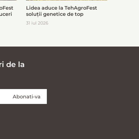
oFest
Lidea aduce la TehAgroFest
uceri
soluții genetice de top
31 iul 2026
i de la